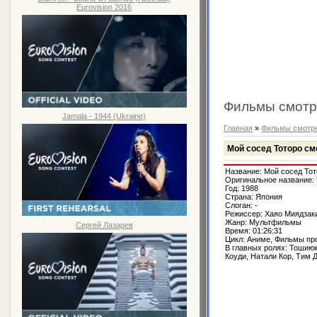
Eurovision 2016
Фильмы смотр
Jamala - 1944 (Ukraine)
Главная
»
Фильмы смотре
Мой сосед Тоторо см
Название: Мой сосед То
Оригинальное название: T
Год: 1988
Страна: Япония
Слоган: -
Режиссер: Хаяо Миядзак
Жанр: Мультфильмы
Сергей Лазарев
Время: 01:26:31
Цикл: Аниме, Фильмы пр
В главных ролях: Тошиюк
Коуди, Натали Кор, Тим 