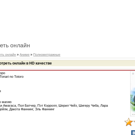
еть онлайн
ть онлайн
»
Аниме
»
Полнометражные
отреть онлайн в HD качестве
торо
onari no Totoro
и
о магию
и Амагаса, Пол Батчер, Пэт Кэрролл, Шерил Чейз, Шигеру Чиба, Лара
Дейли, Дакота Фаннинг, Эль Фаннинг