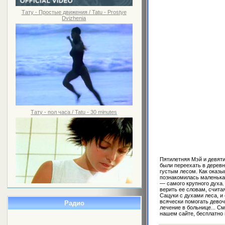
Тату - Простые движения / Tatu - Prostye
Dvizhenia
Тату - пол часа / Tatu - 30 minutes
Пятилетняя Мэй и девят
были переехать в дерев
густым лесом. Как оказы
познакомилась маленькая
— самого крупного духа.
верить ее словам, счита
Сацуки с духами леса, и
всячески помогать девоч
Радио
лечение в больнице... С
нашем сайте, бесплатно 