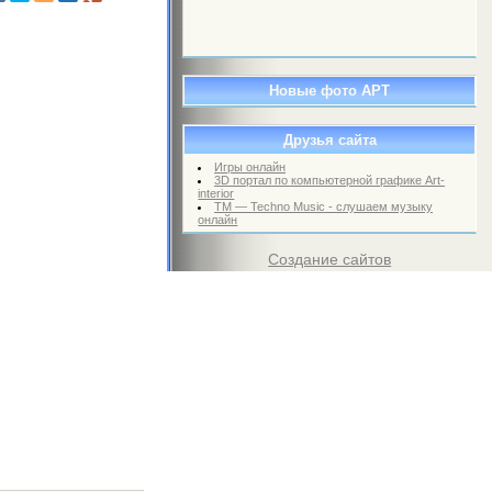
Новые фото АРТ
Друзья сайта
Игры онлайн
3D портал по компьютерной графике Art-
interior
TM — Techno Music - слушаем музыку
онлайн
Создание сайтов