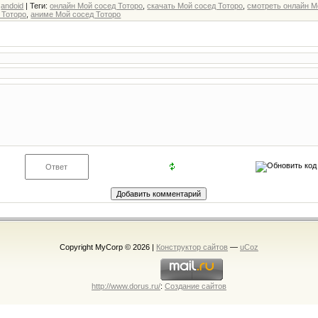
andoid
|
Теги
:
онлайн Мой сосед Тоторо
,
скачать Мой сосед Тоторо
,
смотреть онлайн М
 Тоторо
,
аниме Мой сосед Тоторо
Copyright MyCorp © 2026
|
Конструктор сайтов
—
uCoz
http://www.dorus.ru/
:
Создание сайтов