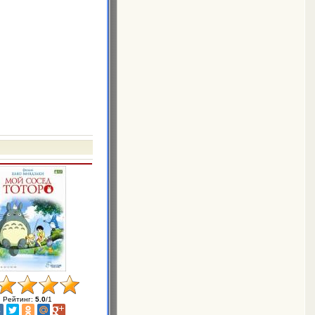
Рейтинг
:
5.0
/
1