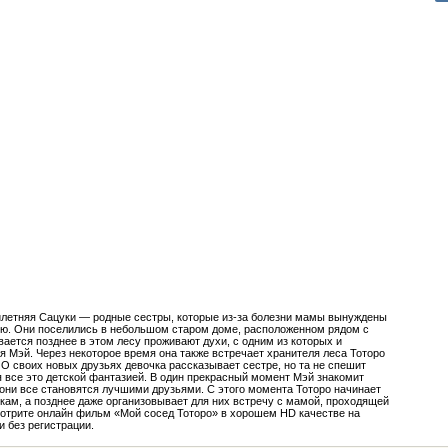
илетняя Сацуки — родные сестры, которые из-за болезни мамы вынуждены
ню. Они поселились в небольшом старом доме, расположенном рядом с
вается позднее в этом лесу проживают духи, с одним из которых и
 Мэй. Через некоторое время она также встречает хранителя леса Тоторо
 О своих новых друзьях девочка рассказывает сестре, но та не спешит
я все это детской фантазией. В один прекрасный момент Мэй знакомит
 они все становятся лучшими друзьями. С этого момента Тоторо начинает
кам, а позднее даже организовывает для них встречу с мамой, проходящей
мотрите онлайн фильм «Мой сосед Тоторо» в хорошем HD качестве на
и без регистрации.