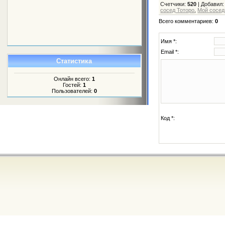
Счетчики
:
520
|
Добавил
:
сосед Тоторо
,
Мой сосед
Всего комментариев
:
0
Имя *:
Email *:
Статистика
Онлайн всего:
1
Гостей:
1
Пользователей:
0
Код *: