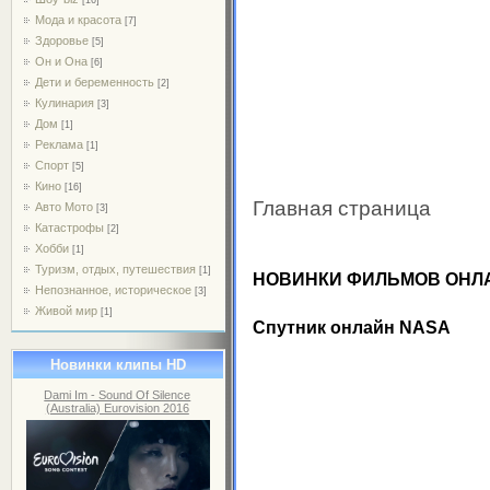
Мода и красота
[7]
Здоровье
[5]
Он и Она
[6]
Дети и беременность
[2]
Кулинария
[3]
Дом
[1]
Реклама
[1]
Спорт
[5]
Кино
[16]
Главная страница
Авто Мото
[3]
Катастрофы
[2]
Хобби
[1]
Туризм, отдых, путешествия
[1]
НОВИНКИ ФИЛЬМОВ ОНЛ
Непознанное, историческое
[3]
Живой мир
[1]
Спутник онлайн NASA
Новинки клипы HD
Dami Im - Sound Of Silence
(Australia) Eurovision 2016