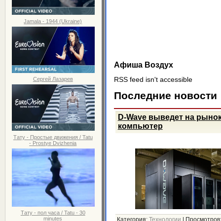
Jamala - 1944 (Ukraine)
Афиша Воздух
Сергей Лазарев
RSS feed isn't accessible
Последние новости
D-Wave выведет на рыно
компьютер
Тату - Простые движения / Tatu
- Prostye Dvizhenia
Тату - пол часа / Tatu - 30
minutes
Категория:
Технологии
|
Просмотров