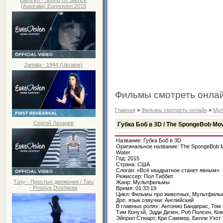
(Australia) Eurovision 2016
Jamala - 1944 (Ukraine)
Фильмы смотреть онла
Главная
»
Фильмы смотреть онлайн
»
Мул
Сергей Лазарев
Губка Боб в 3D / The SpongeBob Movi
Название: Губка Боб в 3D
Оригинальное название: The SpongeBob M
Water
Год: 2015
Страна: США
Слоган: «Всё квадратное станет явным»
Режиссер: Пол Тиббит
Тату - Простые движения / Tatu
Жанр: Мультфильмы
- Prostye Dvizhenia
Время: 01:33:19
Цикл: Фильмы про животных, Мультфиль
Доп. язык озвучки: Английский
В главных ролях: Антонио Бандерас, Том 
Тим Конуэй, Эдди Дизен, Роб Полсен, Ке
Эйприл Стюарт, Кри Саммер, Билли Уэст