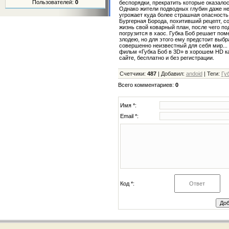
Пользователей:
0
беспорядки, прекратить которые оказало
Однако жители подводных глубин даже не
угрожает куда более страшная опасность
Бургерная Борода, похитивший рецепт, с
жизнь свой коварный план, после чего п
погрузится в хаос. Губка Боб решает по
злодею, но для этого ему предстоит выбр
совершенно неизвестный для себя мир...
фильм «Губка Боб в 3D» в хорошем HD к
сайте, бесплатно и без регистрации.
Счетчики
:
487
|
Добавил
:
andoid
|
Теги
:
Гу
Всего комментариев
:
0
Имя *:
Email *:
Код *: