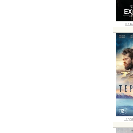
Из ма
Терри