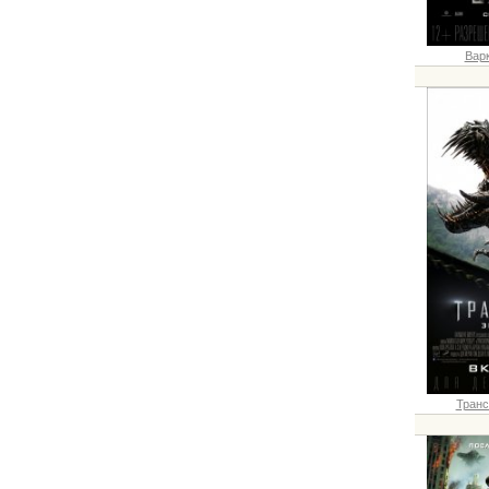
Варк
Транс