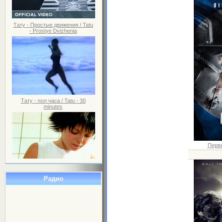
Тату - Простые движения / Tatu
- Prostye Dvizhenia
Тату - пол часа / Tatu - 30
minutes
Первы
Радио