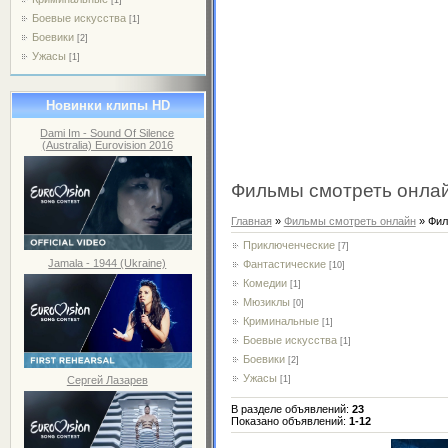
Боевые искусства
[1]
Боевики
[2]
Ужасы
[1]
Новинки клипы HD
Dami Im - Sound Of Silence
(Australia) Eurovision 2016
Фильмы смотреть онла
Главная
»
Фильмы смотреть онлайн
» Фил
Приключенческие
[7]
Jamala - 1944 (Ukraine)
Фантастические
[10]
Комедии
[1]
Мюзиклы
[0]
Криминальные
[1]
Боевые искусства
[1]
Боевики
[2]
Ужасы
Сергей Лазарев
[1]
В разделе объявлений
:
23
Показано объявлений
:
1-12