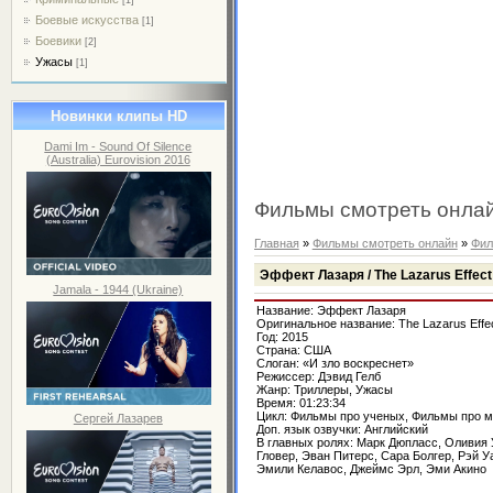
Боевые искусства
[1]
Боевики
[2]
Ужасы
[1]
Новинки клипы HD
Dami Im - Sound Of Silence
(Australia) Eurovision 2016
Фильмы смотреть онла
Главная
»
Фильмы смотреть онлайн
»
Фил
Эффект Лазаря / The Lazarus Effect
Jamala - 1944 (Ukraine)
Название: Эффект Лазаря
Оригинальное название: The Lazarus Effe
Год: 2015
Страна: США
Слоган: «И зло воскреснет»
Режиссер: Дэвид Гелб
Жанр: Триллеры, Ужасы
Время: 01:23:34
Цикл: Фильмы про ученых, Фильмы про м
Сергей Лазарев
Доп. язык озвучки: Английский
В главных ролях: Марк Дюпласс, Оливия 
Гловер, Эван Питерс, Сара Болгер, Рэй У
Эмили Келавос, Джеймс Эрл, Эми Акино