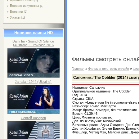
Боевые искусства
[1]
Боевики
[2]
Ужасы
[1]
Новинки клипы HD
Dami Im - Sound Of Silence
(Australia) Eurovision 2016
Фильмы смотреть онла
Главная
»
Фильмы смотреть онлайн
»
Фил
Сапожник / The Cobbler (2014) смот
Jamala - 1944 (Ukraine)
Название: Сапожник
Оригинальное название: The Cobbler
Год: 2014
Страна: США
Слоган: «Leave your life in someone else's
Режиссер: Томас МакКарти
Жанр: Драмы, Комедии, Фантастические
Время: 01:39:46
Цикл: Фильмы про магию
Сергей Лазарев
Доп. язык озвучки: Английский
В главных ролях: Адам Сэндлер, Дэн Сти
Дастин Хоффман, Эллен Баркин, Елена К
Флешлер, Метод Мэн, Мелони Диас, Джар