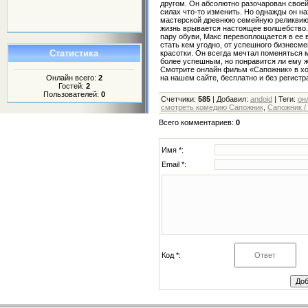
другом. Он абсолютно разочарован своей
силах что-то изменить. Но однажды он на
мастерской древнюю семейную реликвию, 
жизнь врывается настоящее волшебство.
пару обуви, Макс перевоплощается в ее 
стать кем угодно, от успешного бизнесме
Статистика
красотки. Он всегда мечтал поменяться 
более успешным, но понравится ли ему ж
Смотрите онлайн фильм «Сапожник» в х
на нашем сайте, бесплатно и без регистр
Онлайн всего:
2
Гостей:
2
Пользователей:
0
Счетчики
:
585
|
Добавил
:
andoid
|
Теги
:
он
смотреть комедию Сапожник
,
Сапожник / 
Всего комментариев
:
0
Имя *:
Email *:
Код *: