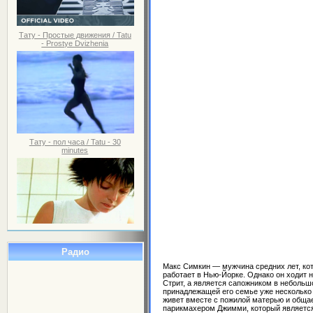
Тату - Простые движения / Tatu
- Prostye Dvizhenia
Тату - пол часа / Tatu - 30
minutes
Радио
Макс Симкин — мужчина средних лет, ко
работает в Нью-Йорке. Однако он ходит н
Стрит, а является сапожником в небольш
принадлежащей его семье уже несколько
живет вместе с пожилой матерью и общае
парикмахером Джимми, который являетс