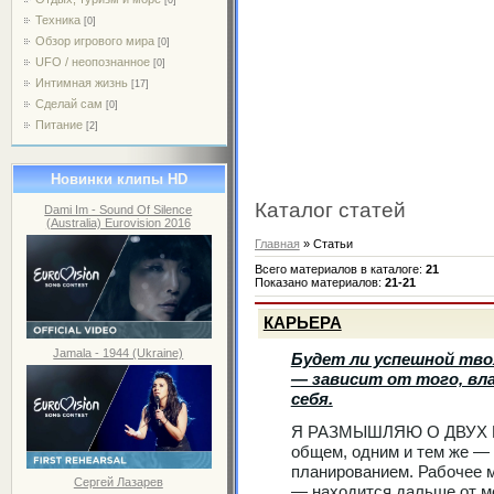
Техника
[0]
Обзор игрового мира
[0]
UFO / неопознанное
[0]
Интимная жизнь
[17]
Сделай сам
[0]
Питание
[2]
Новинки клипы HD
Каталог статей
Dami Im - Sound Of Silence
(Australia) Eurovision 2016
Главная
»
Статьи
Всего материалов в каталоге
:
21
Показано материалов
:
21-21
КАРЬЕРА
Jamala - 1944 (Ukraine)
Будет ли успешной тво
— зависит от того, вл
себя.
Я РАЗМЫШЛЯЮ О ДВУХ ПА
общем, одним и тем же —
планированием. Рабочее м
Сергей Лазарев
— находится дальше от ме