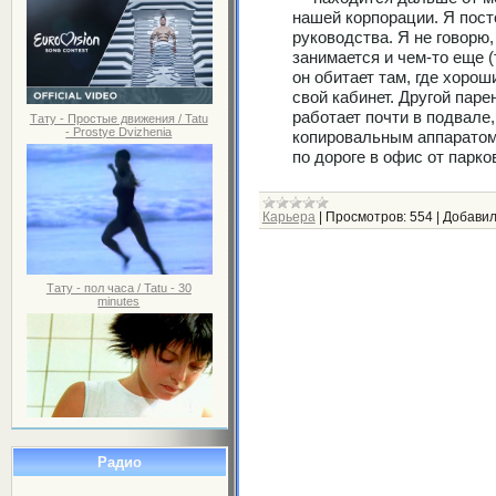
нашей корпорации. Я пост
руководства. Я не говорю,
занимается и чем-то еще (т
он обитает там, где хороши
свой кабинет. Другой пар
работает почти в подвале
Тату - Простые движения / Tatu
- Prostye Dvizhenia
копировальным аппаратом
по дороге в офис от парко
Карьера
|
Просмотров:
554
|
Добавил
Тату - пол часа / Tatu - 30
minutes
Радио