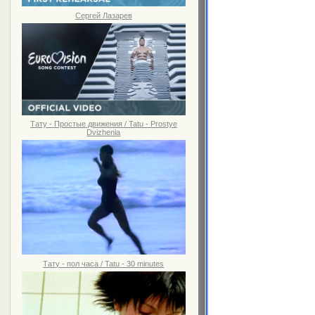
Сергей Лазарев
Тату - Простые движения / Tatu - Prostye
Dvizhenia
Тату - пол часа / Tatu - 30 minutes