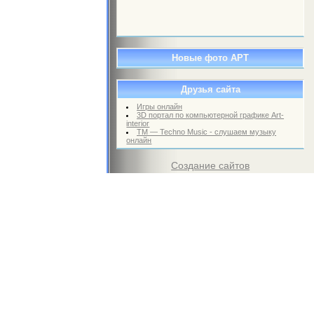
Новые фото АРТ
Друзья сайта
Игры онлайн
3D портал по компьютерной графике Art-
interior
TM — Techno Music - слушаем музыку
онлайн
Создание сайтов