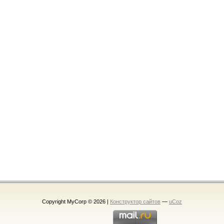
Copyright MyCorp © 2026
|
Конструктор сайтов
—
uCoz