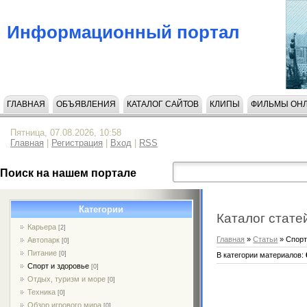
Информационный портал
ГЛАВНАЯ
ОБЪЯВЛЕНИЯ
КАТАЛОГ САЙТОВ
КЛИПЫ
ФИЛЬМЫ ОН
Пятница, 07.08.2026, 10:58
Главная
|
Регистрация
|
Вход
|
RSS
Поиск на нашем портале
Категории
Каталог стате
Карьера
[2]
Главная
»
Статьи
» Спорт
Автопарк
[0]
Питание
[0]
В категории материалов
:
Спорт и здоровье
[0]
Отдых, туризм и море
[0]
Техника
[0]
Обзор игрового мира
[0]