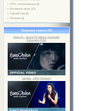
UFO / неопознанное
[0]
Интимная жизнь
[17]
Сделай сам
[0]
Питание
[2]
Новинки клипы HD
Dami Im - Sound Of Silence (Australia)
Eurovision 2016
Jamala - 1944 (Ukraine)