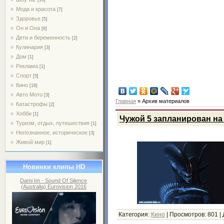
Мода и красота
[7]
Здоровье
[5]
Он и Она
[6]
Дети и беременность
[2]
Кулинария
[3]
Дом
[1]
Реклама
[1]
Спорт
[5]
Кино
[16]
Авто Мото
[3]
Главная
»
Архив материалов
Катастрофы
[2]
Хобби
[1]
Чужой 5 запланирован на 
Туризм, отдых, путешествия
[1]
Непознанное, историческое
[3]
Живой мир
[1]
Новинки клипы HD
Dami Im - Sound Of Silence
(Australia) Eurovision 2016
Категория:
Кино
|
Просмотров:
801
|