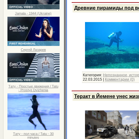
Древние пирамиды под в
Jamala - 1944 (Ukraine)
Сергей Лазарев
Категория:
Непознанное, исто
22.03.2015
|
Комментарии (0)
Тату - Простые движения / Tatu
- Prostye Dvizhenia
Теракт в Йемене унес жиз
Тату - пол часа / Tatu - 30
minutes