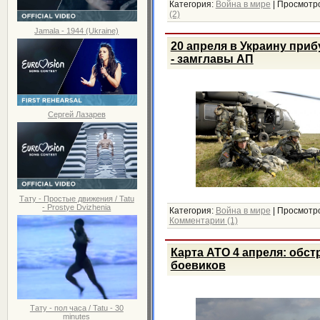
Категория:
Война в мире
|
Просмотро
(2)
Jamala - 1944 (Ukraine)
20 апреля в Украину при
- замглавы АП
Сергей Лазарев
Тату - Простые движения / Tatu
- Prostye Dvizhenia
Категория:
Война в мире
|
Просмотро
Комментарии (1)
Карта АТО 4 апреля: обст
боевиков
Тату - пол часа / Tatu - 30
minutes