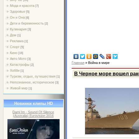
Мода и красота
[7]
Здоровье
[5]
Он и Она
[6]
Дети и беременность
[2]
Кулинария
[3]
Дом
[1]
Реклама
[1]
Спорт
[5]
Кино
[16]
Авто Мото
[3]
Главная
»
Война в мире
Катастрофы
[2]
Хобби
[1]
В Черное море вошел ра
Туризм, отдых, путешествия
[1]
Непознанное, историческое
[3]
Живой мир
[1]
Новинки клипы HD
Dami Im - Sound Of Silence
(Australia) Eurovision 2016