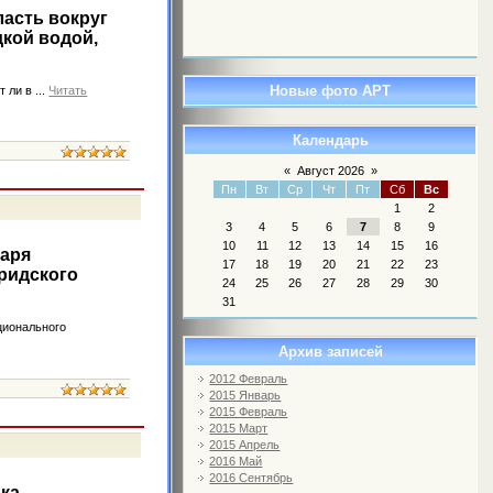
ласть вокруг
дкой водой,
Новые фото АРТ
т ли в
...
Читать
Календарь
«
Август 2026
»
Пн
Вт
Ср
Чт
Пт
Сб
Вс
1
2
3
4
5
6
7
8
9
10
11
12
13
14
15
16
даря
17
18
19
20
21
22
23
ридского
24
25
26
27
28
29
30
31
ционального
Архив записей
2012 Февраль
2015 Январь
2015 Февраль
2015 Март
2015 Апрель
2016 Май
2016 Сентябрь
ика