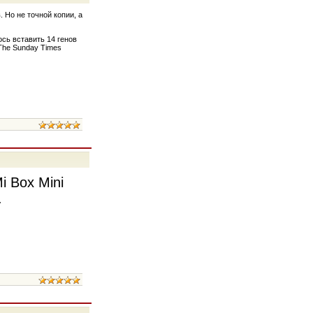
 Но не точной копии, а
сь вставить 14 генов
The Sunday Times
i Box Mini
.