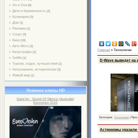
Он и Она
[6]
Дети и беременность
[2]
Кулинария
[3]
Дом
[1]
Реклама
[1]
Спорт
[5]
Кино
[16]
Авто Мото
[3]
Главная
»
Технологии
Катастрофы
[2]
Хобби
[1]
D-Wave выведет на 
Туризм, отдых, путешествия
[1]
Непознанное, историческое
[3]
Живой мир
[1]
Новинки клипы HD
Dami Im - Sound Of Silence (Australia)
Eurovision 2016
Категория:
Технологии
|
Прос
Астрономы указали 