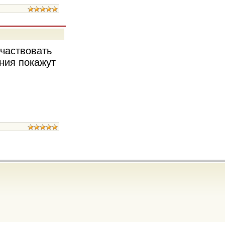
частвовать
ания покажут