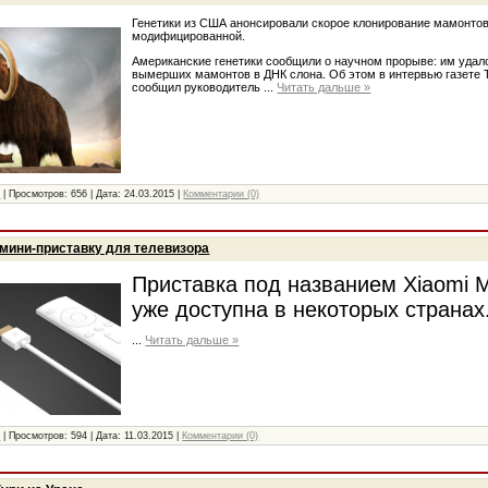
Генетики из США анонсировали скорое клонирование мамонтов.
модифицированной.
Американские генетики сообщили о научном прорыве: им удало
вымерших мамонтов в ДНК слона. Об этом в интервью газете 
сообщил руководитель
...
Читать дальше »
и
|
Просмотров:
656
|
Дата:
24.03.2015
|
Комментарии (0)
 мини-приставку для телевизора
Приставка под названием Xiaomi M
уже доступна в некоторых странах
...
Читать дальше »
и
|
Просмотров:
594
|
Дата:
11.03.2015
|
Комментарии (0)