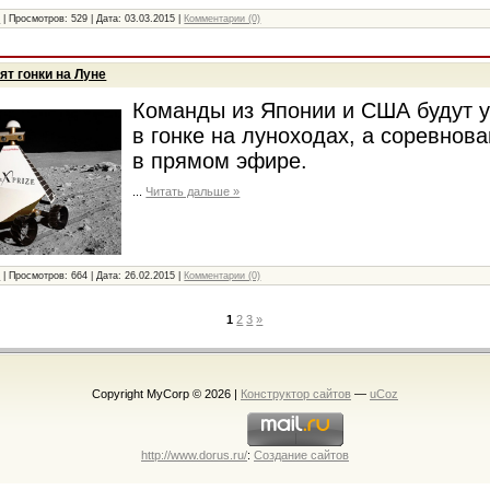
и
|
Просмотров:
529
|
Дата:
03.03.2015
|
Комментарии (0)
т гонки на Луне
Команды из Японии и США будут у
в гонке на луноходах, а соревнов
в прямом эфире.
...
Читать дальше »
и
|
Просмотров:
664
|
Дата:
26.02.2015
|
Комментарии (0)
1
2
3
»
Copyright MyCorp © 2026
|
Конструктор сайтов
—
uCoz
http://www.dorus.ru/
:
Создание сайтов