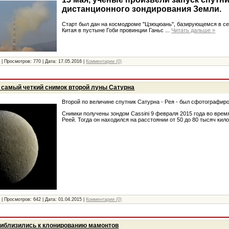
дистанционного зондирования Земли.
Старт был дан на космодроме "Цзюцюань", базирующемся в се
Китая в пустыне Гоби провинции Ганьс
...
Читать дальше »
и
|
Просмотров:
770
|
Дата:
17.05.2016
|
Комментарии (0)
самый четкий снимок второй луны Сатурна
Второй по величине спутник Сатурна - Рея - был сфотографиро
Снимки получены зондом Cassini 9 февраля 2015 года во врем
Реей. Тогда он находился на расстоянии от 50 до 80 тысяч кил
и
|
Просмотров:
642
|
Дата:
01.04.2015
|
Комментарии (0)
иблизились к клонированию мамонтов