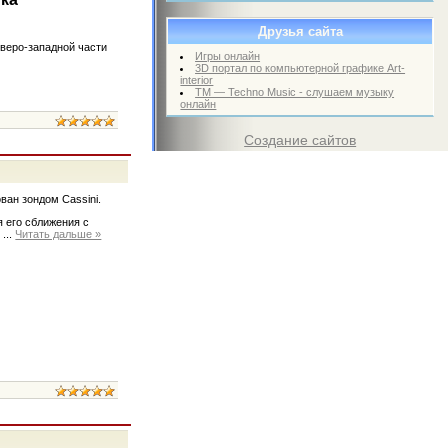
Друзья сайта
веро-западной части
Игры онлайн
3D портал по компьютерной графике Art-
interior
TM — Techno Music - слушаем музыку
онлайн
Создание сайтов
ван зондом Cassini.
я его сближения с
о
...
Читать дальше »