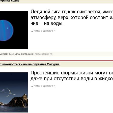
ури на Уране
Ледяной гигант, как считается, им
атмосферу, верх которой состоит и
низ – из воды.
...
Читать дальше »
мотров:
571
|
Дата:
04.03.2015
|
Комментарии (0)
озможность жизни на спутнике Сатурна
Простейшие формы жизни могут в
даже при отсутствии воды в жидк
...
Читать дальше »