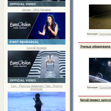
Jamala - 1944 (Ukraine)
Категория:
Технологи
Ученые обнаружили 
Сергей Лазарев
Тату - Простые движения / Tatu - Prostye
Категория:
Технологи
Dvizhenia
Китай провел запуск