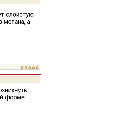
еет слоистую
з метана, а
озникнуть
ой форме.