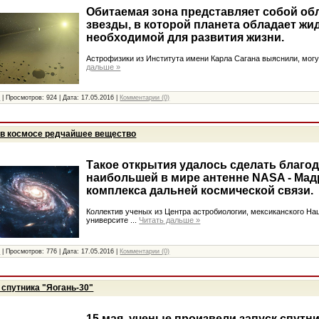
Обитаемая зона представляет собой об
звезды, в которой планета обладает жи
необходимой для развития жизни.
Астрофизики из Института имени Карла Сагана выяснили, могу
дальше »
и
|
Просмотров:
924
|
Дата:
17.05.2016
|
Комментарии (0)
в космосе редчайшее вещество
Такое открытия удалось сделать благо
наибольшей в мире антенне NASA - Мад
комплекса дальней космической связи.
Коллектив ученых из Центра астробиологии, мексиканского На
университе
...
Читать дальше »
и
|
Просмотров:
776
|
Дата:
17.05.2016
|
Комментарии (0)
 спутника "Яогань-30"
15 мая, ученые произвели запуск спутн