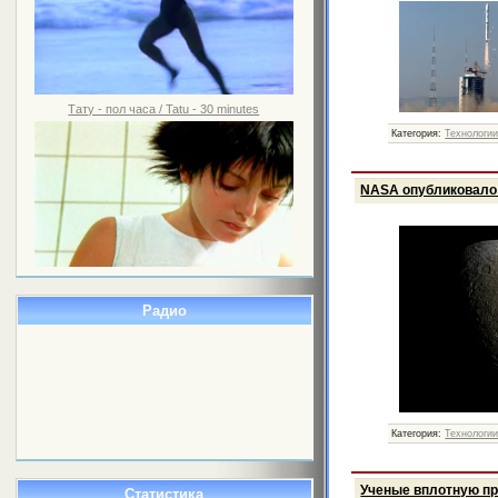
Тату - пол часа / Tatu - 30 minutes
Категория:
Технологи
NASA опубликовало 
Радио
Категория:
Технологи
Ученые вплотную пр
Статистика