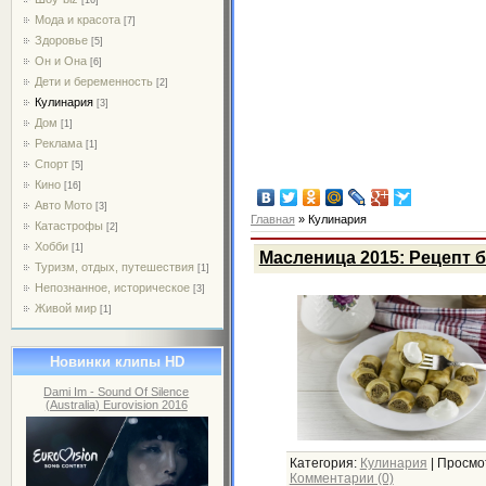
Мода и красота
[7]
Здоровье
[5]
Он и Она
[6]
Дети и беременность
[2]
Кулинария
[3]
Дом
[1]
Реклама
[1]
Спорт
[5]
Кино
[16]
Авто Мото
[3]
Главная
»
Кулинария
Катастрофы
[2]
Хобби
[1]
Масленица 2015: Рецепт 
Туризм, отдых, путешествия
[1]
Непознанное, историческое
[3]
Живой мир
[1]
Новинки клипы HD
Dami Im - Sound Of Silence
(Australia) Eurovision 2016
Категория:
Кулинария
|
Просмо
Комментарии (0)