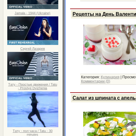
Jamala - 1944 (Ukraine)
Рецепты на День Валенти
Сергей Лазарев
Категория:
Кулинария
|
Просмо
Комментарии (0)
Тату - Простые движения / Tatu
- Prostye Dvizhenia
Салат из шпината с апел
Тату - пол часа / Tatu - 30
minutes