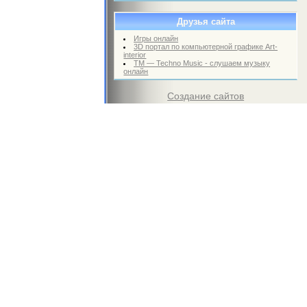
Друзья сайта
Игры онлайн
3D портал по компьютерной графике Art-
interior
TM — Techno Music - слушаем музыку
онлайн
Создание сайтов