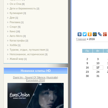
Он и Она
[6]
Дети и беременность
[2]
Кулинария
[3]
Дом
[1]
Реклама
[1]
Спорт
[5]
Кино
[16]
Авто Мото
[3]
Главная
»
2016
Катастрофы
[2]
Хобби
[1]
Туризм, отдых, путешествия
[1]
Пн
Вт
Непознанное, историческое
[3]
Живой мир
2
3
[1]
9
10
16
17
Новинки клипы HD
23
24
30
31
Dami Im - Sound Of Silence (Australia)
Eurovision 2016