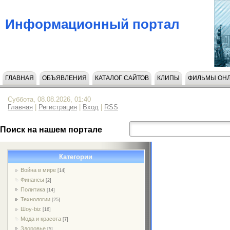
Информационный портал
ГЛАВНАЯ
ОБЪЯВЛЕНИЯ
КАТАЛОГ САЙТОВ
КЛИПЫ
ФИЛЬМЫ ОН
Суббота, 08.08.2026, 01:40
Главная
|
Регистрация
|
Вход
|
RSS
Поиск на нашем портале
Категории
Война в мире
[14]
Финансы
[2]
Политика
[14]
Технологии
[25]
Шоу-biz
[16]
Мода и красота
[7]
Здоровье
[5]