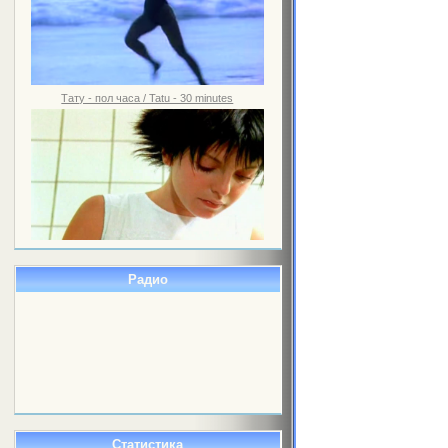
Тату - пол часа / Tatu - 30 minutes
Радио
Статистика