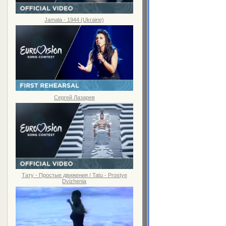
Jamala - 1944 (Ukraine)
Сергей Лазарев
Тату - Простые движения / Tatu - Prostye
Dvizhenia