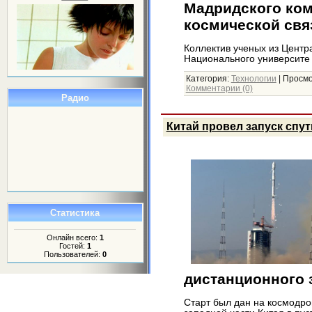
Мадридского ком
космической свя
Коллектив ученых из Центр
Национального университ
Категория:
Технологии
|
Просмо
Комментарии (0)
Радио
Китай провел запуск спут
Статистика
Онлайн всего:
1
Гостей:
1
Пользователей:
0
дистанционного 
Старт был дан на космодр