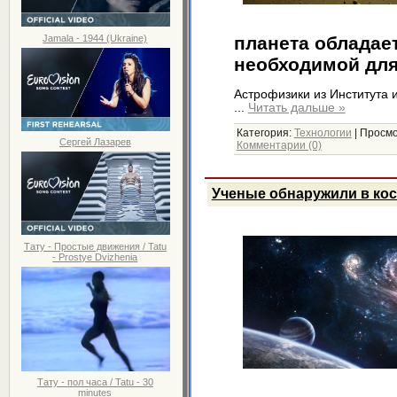
Jamala - 1944 (Ukraine)
планета обладае
необходимой для
Астрофизики из Института 
...
Читать дальше »
Категория:
Технологии
|
Просмо
Сергей Лазарев
Комментарии (0)
Ученые обнаружили в ко
Тату - Простые движения / Tatu
- Prostye Dvizhenia
Тату - пол часа / Tatu - 30
minutes