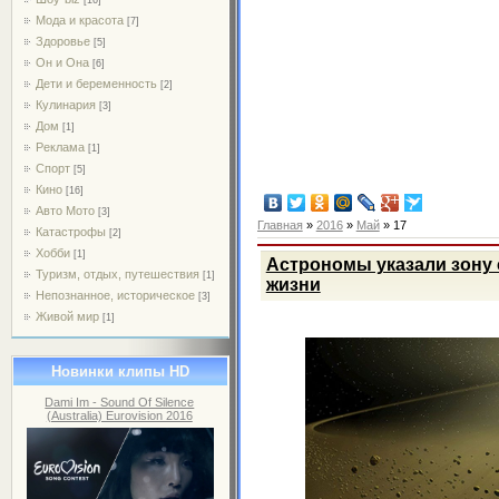
Мода и красота
[7]
Здоровье
[5]
Он и Она
[6]
Дети и беременность
[2]
Кулинария
[3]
Дом
[1]
Реклама
[1]
Спорт
[5]
Кино
[16]
Авто Мото
[3]
Главная
»
2016
»
Май
»
17
Катастрофы
[2]
Хобби
[1]
Астрономы указали зону
Туризм, отдых, путешествия
[1]
жизни
Непознанное, историческое
[3]
Живой мир
[1]
Новинки клипы HD
Dami Im - Sound Of Silence
(Australia) Eurovision 2016