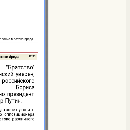
пление в потоке бреда
отоке бреда
12:33
 "Братство"
ский уверен,
оссийского
ра Бориса
но президент
р Путин.
да хочет утопить
го оппозиционера
отоке различного