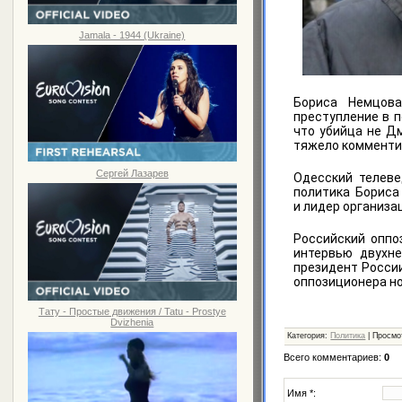
Jamala - 1944 (Ukraine)
Бориса Немцова
преступление в п
что убийца не Д
тяжело комментир
Сергей Лазарев
Одесский телеве
политика Бориса
и лидер организа
Российский оппо
интервью двухне
президент России
оппозиционера но
Тату - Простые движения / Tatu - Prostye
Dvizhenia
Категория
:
Политика
|
Просмо
Всего комментариев
:
0
Имя *: