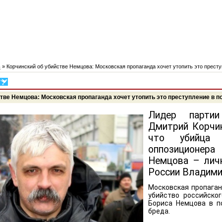
4
» Корчинский об убийстве Немцова: Московская пропаганда хочет утопить это престу
тве Немцова: Московская пропаганда хочет утопить это преступление в п
Лидер партии
Дмитрий Корчин
что убийца р
оппозиционе
Немцова – лич
России Владими
Московская пропаган
убийство российско
Бориса Немцова в п
бреда.