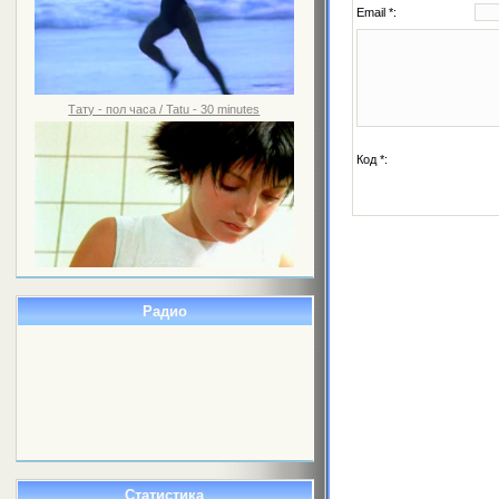
Email *:
Тату - пол часа / Tatu - 30 minutes
Код *:
Радио
Статистика