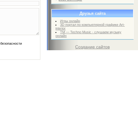
Друзья сайта
Игры онлайн
3D портал по компьютерной графике Art-
interior
TM — Techno Music - слушаем музыку
онлайн
Создание сайтов