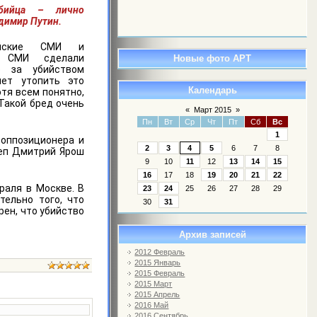
бийца – лично
димир Путин.
сийские СМИ и
" СМИ сделали
Новые фото АРТ
о за убийством
ет утопить это
Календарь
отя всем понятно,
Такой бред очень
«
Март 2015
»
Пн
Вт
Ср
Чт
Пт
Сб
Вс
1
 оппозиционера и
2
3
4
5
6
7
8
деп Дмитрий Ярош
9
10
11
12
13
14
15
16
17
18
19
20
21
22
раля в Москве. В
23
24
25
26
27
28
29
тельно того, что
30
31
рен, что убийство
Архив записей
2012 Февраль
2015 Январь
2015 Февраль
2015 Март
2015 Апрель
2016 Май
2016 Сентябрь