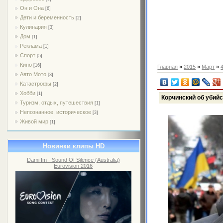
Он и Она
[6]
Дети и беременность
[2]
Кулинария
[3]
Дом
[1]
Реклама
[1]
Спорт
[5]
Кино
[16]
Главная
»
2015
»
Март
»
Авто Мото
[3]
Катастрофы
[2]
Хобби
[1]
Корчинский об убийс
Туризм, отдых, путешествия
[1]
Непознанное, историческое
[3]
Живой мир
[1]
Новинки клипы HD
Dami Im - Sound Of Silence (Australia)
Eurovision 2016