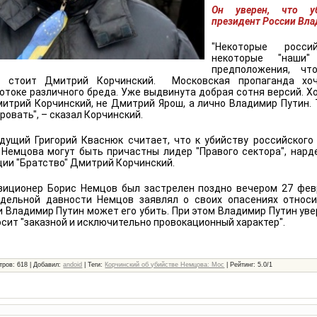
Он уверен, что у
президент России Вла
"Некоторые рос
некоторые "наши
предположения, чт
 стоит Дмитрий Корчинский. Московская пропаганда хоч
отоке различного бреда. Уже выдвинута добрая сотня версий. Х
митрий Корчинский, не Дмитрий Ярош, а лично Владимир Путин. 
овать", – сказал Корчинский.
дущий Григорий Кваснюк считает, что к убийству российского
 Немцова могут быть причастны лидер "Правого сектора", нар
ции "Братство" Дмитрий Корчинский.
зиционер Борис Немцов был застрелен поздно вечером 27 фев
дельной давности Немцов заявлял о своих опасениях относи
 Владимир Путин может его убить. При этом Владимир Путин уве
сит "заказной и исключительно провокационный характер".
тров
: 618 |
Добавил
:
andoid
|
Теги
:
Корчинский об убийстве Немцова: Мос
|
Рейтинг
:
5.0
/
1