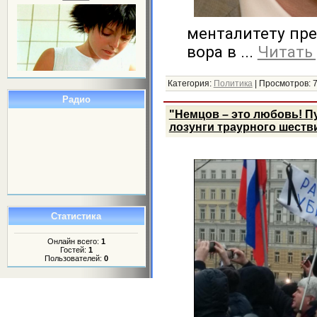
менталитету пре
вора в
...
Читать
Категория:
Политика
|
Просмотров:
Радио
"Немцов – это любовь! Пу
лозунги траурного шеств
Статистика
Онлайн всего:
1
Гостей:
1
Пользователей:
0