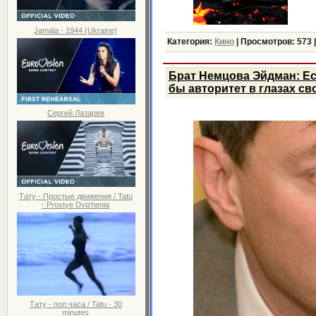
Jamala - 1944 (Ukraine)
Категория:
Кино
|
Просмотров:
573
Брат Немцова Эйдман: Ес
бы авторитет в глазах с
Сергей Лазарев
Тату - Простые движения / Tatu
- Prostye Dvizhenia
Тату - пол часа / Tatu - 30
minutes