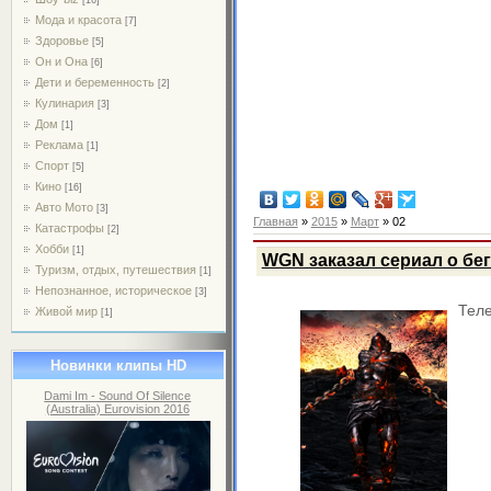
Мода и красота
[7]
Здоровье
[5]
Он и Она
[6]
Дети и беременность
[2]
Кулинария
[3]
Дом
[1]
Реклама
[1]
Спорт
[5]
Кино
[16]
Авто Мото
[3]
Главная
»
2015
»
Март
»
02
Катастрофы
[2]
Хобби
[1]
WGN заказал сериал о бе
Туризм, отдых, путешествия
[1]
Непознанное, историческое
[3]
Тел
Живой мир
[1]
Новинки клипы HD
Dami Im - Sound Of Silence
(Australia) Eurovision 2016