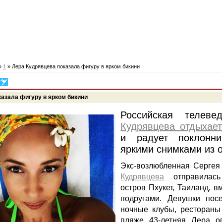
»
1
» Лера Кудрявцева показала фигуру в ярком бикини
казала фигуру в ярком бикини
Российская телев
Кудрявцева отдыхае
и радует поклонни
яркими снимками из о
Экс-возлюбленная Серге
Кудрявцева
отправилась
остров Пхукет, Таиланд, в
подругами. Девушки пос
ночные клубы, рестораны
пляже 43-летняя Лера о