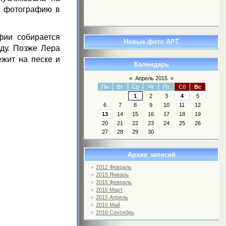
фотографию в
фии собирается
Новые фото АРТ
оду. Позже Лера
ежит на песке и
Календарь
«
Апрель 2015
»
Пн
Вт
Ср
Чт
Пт
Сб
Вс
1
2
3
4
5
6
7
8
9
10
11
12
13
14
15
16
17
18
19
20
21
22
23
24
25
26
27
28
29
30
Архив записей
2012 Февраль
2015 Январь
2015 Февраль
2015 Март
2015 Апрель
2016 Май
2016 Сентябрь