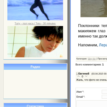
Тату - пол часа / Tatu - 30 minutes
Поклонники те
макияжем глаз 
именно так дол
Напомним,
Лера
Категория
:
Шоу-biz
|
Просмот
Всего комментариев
:
1
Радио
1
Евгений
(03.04.2015 00
0
Жаль, что фото не очен
Имя *:
Email *:
Статистика