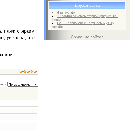
Друзья сайта
Игры онлайн
3D портал по компьютерной графике Art-
interior
TM — Techno Music - слушаем музыку
онлайн
 пляж с ярким
Создание сайтов
о, уверена, что
ховой.
иев: