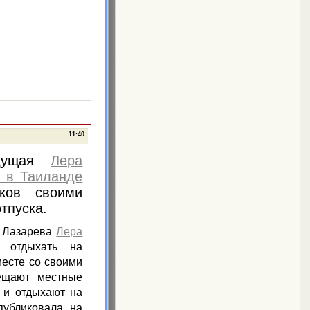
11:40
едущая
Лера
т в Таиланде
ков своими
тпуска.
я Лазарева
Лера
 отдыхать на
месте со своими
ещают местные
 и отдыхают на
публиковала на