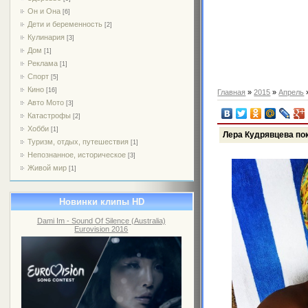
Он и Она
[6]
Дети и беременность
[2]
Кулинария
[3]
Дом
[1]
Реклама
[1]
Спорт
[5]
Кино
[16]
Главная
»
2015
»
Апрель
Авто Мото
[3]
Катастрофы
[2]
Хобби
[1]
Лера Кудрявцева по
Туризм, отдых, путешествия
[1]
Непознанное, историческое
[3]
Живой мир
[1]
Новинки клипы HD
Dami Im - Sound Of Silence (Australia)
Eurovision 2016