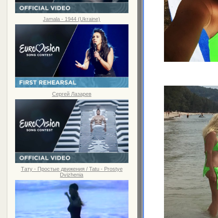
Jamala - 1944 (Ukraine)
Сергей Лазарев
Тату - Простые движения / Tatu - Prostye
Dvizhenia