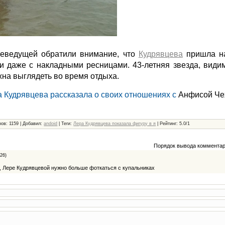
леведущей обратили внимание, что
Кудрявцева
пришла на
и даже с накладными ресницами. 43-летняя звезда, видим
жна выглядеть во время отдыха.
 Кудрявцева рассказала о своих отношениях с
Анфисой Че
ров
: 1159 |
Добавил
:
andoid
|
Теги
:
Лера Кудрявцева показала фигуру в я
|
Рейтинг
:
5.0
/
1
Порядок вывода комментар
:26)
ь, Лере Кудрявцевой нужно больше фоткаться с купальниках