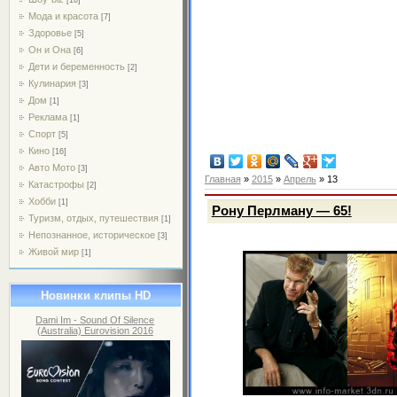
Мода и красота
[7]
Здоровье
[5]
Он и Она
[6]
Дети и беременность
[2]
Кулинария
[3]
Дом
[1]
Реклама
[1]
Спорт
[5]
Кино
[16]
Авто Мото
[3]
Главная
»
2015
»
Апрель
»
13
Катастрофы
[2]
Хобби
[1]
Рону Перлману — 65!
Туризм, отдых, путешествия
[1]
Непознанное, историческое
[3]
Живой мир
[1]
Новинки клипы HD
Dami Im - Sound Of Silence
(Australia) Eurovision 2016