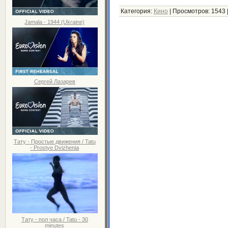
Категория:
Кино
|
Просмотров:
1543
Jamala - 1944 (Ukraine)
Сергей Лазарев
Тату - Простые движения / Tatu
- Prostye Dvizhenia
Тату - пол часа / Tatu - 30
minutes