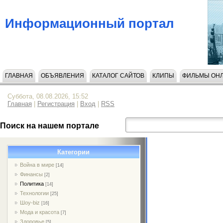
Информационный портал
ГЛАВНАЯ
ОБЪЯВЛЕНИЯ
КАТАЛОГ САЙТОВ
КЛИПЫ
ФИЛЬМЫ ОН
Суббота, 08.08.2026, 15:52
Главная
|
Регистрация
|
Вход
|
RSS
Поиск на нашем портале
Категории
Война в мире
[14]
Финансы
[2]
Политика
[14]
Технологии
[25]
Шоу-biz
[16]
Мода и красота
[7]
Здоровье
[5]