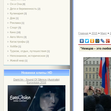
Он и Она
[6]
Дети и беременность
[2]
Кулинария
[3]
Дом
[1]
Реклама
[1]
Спорт
[5]
Кино
[16]
Главная
»
2015
»
Март
»
Авто Мото
[3]
Катастрофы
[2]
Хобби
[1]
"Немцов – это любов
Туризм, отдых, путешествия
[1]
Непознанное, историческое
[3]
Живой мир
[1]
Новинки клипы HD
Dami Im - Sound Of Silence (Australia)
Eurovision 2016