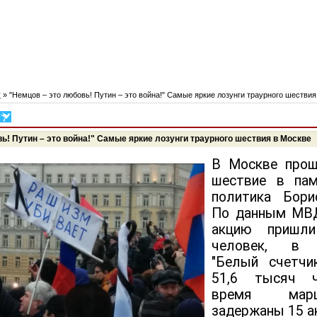
2
» "Немцов – это любовь! Путин – это война!" Самые яркие лозунги траурного шествия
ь! Путин – это война!" Самые яркие лозунги траурного шествия в Москве
В Москве прош
шествие в пам
политика Бори
По данным МВ
акцию пришли
человек, в о
"Белый счетчи
51,6 тысяч ч
время ма
задержаны 15 а