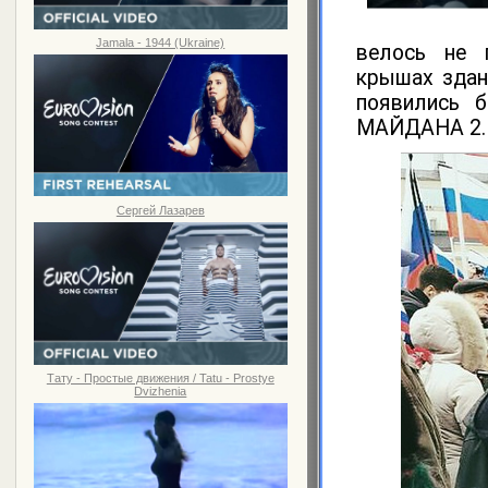
Jamala - 1944 (Ukraine)
велось не 
крышах здан
появились 
МАЙДАНА 2.
Сергей Лазарев
Тату - Простые движения / Tatu - Prostye
Dvizhenia