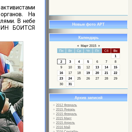
тивистами
органов. На
лями. В небе
Новые фото АРТ
УТИН БОИТСЯ
Календарь
«
Март 2015
»
Пн
Вт
Ср
Чт
Пт
Сб
Вс
1
2
3
4
5
6
7
8
9
10
11
12
13
14
15
16
17
18
19
20
21
22
23
24
25
26
27
28
29
30
31
Архив записей
2012 Февраль
2015 Январь
2015 Февраль
2015 Март
2015 Апрель
2016 Май
2016 Сентябрь