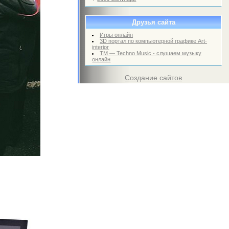
Друзья сайта
Игры онлайн
3D портал по компьютерной графике Art-
interior
TM — Techno Music - слушаем музыку
онлайн
Создание сайтов