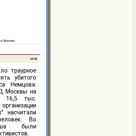
 в Москве
14:34
ло траурное
ять убитого
са Немцова.
Д Москвы на
 16,5 тыс.
рганизации
к" насчитали
еловек. Во
рша были
ктивистов.