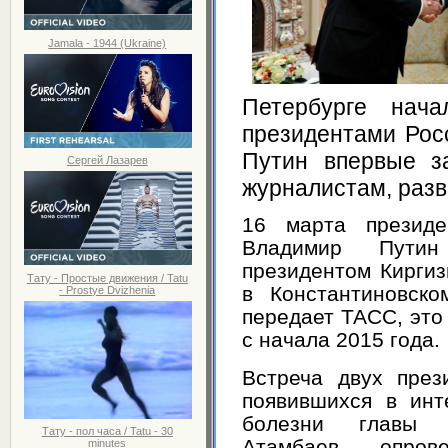
Jamala - 1944 (Ukraine)
Петербурге нача
президентами Рос
Путин впервые з
Сергей Лазарев
журналистам, разв
16 марта президе
Владимир Пути
президентом Кирги
Тату - Простые движения / Tatu
в Константиновско
- Prostye Dvizhenia
передает
ТАСС
, эт
с начала 2015 года.
Встреча двух през
появившихся в инт
болезни главы р
Тату - пол часа / Tatu - 30
Атамбаев опро
minutes