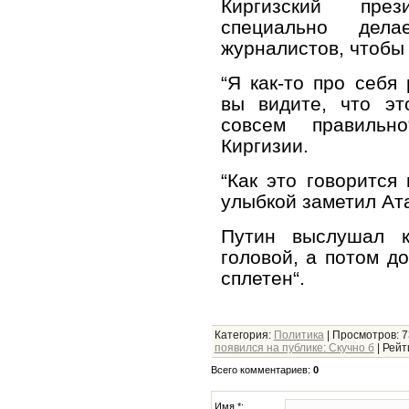
Киргизский през
специально дел
журналистов, чтобы
“Я как-то про себя
вы видите, что эт
совсем правильн
Киргизии.
“Как это говорится 
улыбкой заметил Ат
Путин выслушал к
головой, а потом д
сплетен“.
Категория
:
Политика
|
Просмотров
: 
появился на публике: Скучно б
|
Рейт
Всего комментариев
:
0
Имя *: