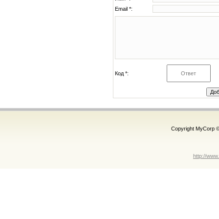
Email *:
Код *:
Copyright MyCorp 
http://www