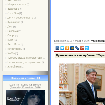
Мода и красота
[7]
Здоровье
[5]
Он и Она
[6]
Дети и беременность
[2]
Кулинария
[3]
Дом
[1]
Реклама
[1]
Спорт
[5]
Кино
[16]
Главная
»
2015
»
Март
»
16
» Путин появил
Авто Мото
[3]
Катастрофы
[2]
Хобби
[1]
Путин появился на публике: "Скуч
Туризм, отдых, путешествия
[1]
Непознанное, историческое
[3]
Живой мир
[1]
Новинки клипы HD
Dami Im - Sound Of Silence
(Australia) Eurovision 2016