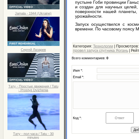
пустыне Гоби провинции Ганьс
и создан для научных целей,
поверхности нашей планеты, 
Jamala - 1944 (Ukraine)
урожайности.
Запуск осуществился с косм
времени. По часовому поясу Мо
Категория
:
Технологии
|
Просмотров
Сергей Лазарев
провел запуск спутника Яогань
|
Рейт
Всего комментариев
:
0
Имя *:
Email *:
Тату - Простые движения / Tatu
- Prostye Dvizhenia
Код *:
Тату - пол часа / Tatu - 30
minutes