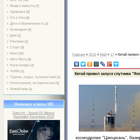
Мода и красота
[7]
Здоровье
[5]
Он и Она
[6]
Дети и беременность
[2]
Кулинария
[3]
Дом
[1]
Реклама
[1]
Спорт
[5]
Кино
[16]
Главная
»
2016
»
Май
»
17
» Китай провел 
Авто Мото
[3]
Катастрофы
[2]
Хобби
[1]
Китай провел запуск спутника "Яо
Туризм, отдых, путешествия
[1]
Непознанное, историческое
[3]
Живой мир
[1]
Новинки клипы HD
Dami Im - Sound Of Silence
(Australia) Eurovision 2016
космодроме "Цзюцюань", бази