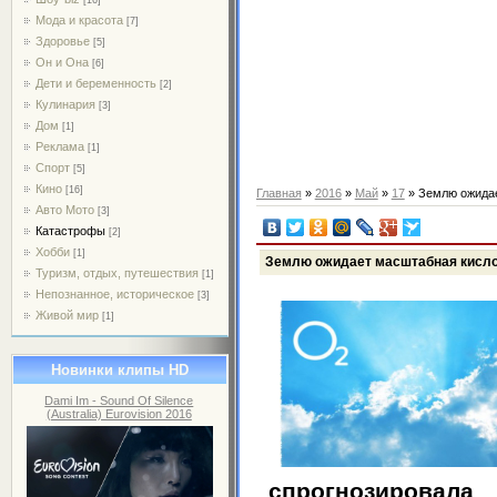
Мода и красота
[7]
Здоровье
[5]
Он и Она
[6]
Дети и беременность
[2]
Кулинария
[3]
Дом
[1]
Реклама
[1]
Спорт
[5]
Кино
[16]
Главная
»
2016
»
Май
»
17
» Землю ожидае
Авто Мото
[3]
Катастрофы
[2]
Хобби
[1]
Землю ожидает масштабная кисл
Туризм, отдых, путешествия
[1]
Непознанное, историческое
[3]
Живой мир
[1]
Новинки клипы HD
Dami Im - Sound Of Silence
(Australia) Eurovision 2016
спрогнозиров