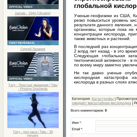
глобальной кислор
Jamala - 1944 (Ukraine)
Ученые-геофизики из США, Ки
резко повыситься уровень кис
результате данного явления, 
организмы, которые пока не 
концентрации кислорода, при
также животных и растений.
В последний раз концентраци
Сергей Лазарев
2 млрд лет назад - в это вре
Следующая глобальная ката
тектонической активности - в
по всему миру заметно увелич
Не так давно ученые опубли
кислородная катастрофа на
кислорода в разных слоях а
Тату - Простые движения / Tatu
- Prostye Dvizhenia
Категория
:
Катастрофы
|
Просмотро
ожидает масштабная кислородна
|
Р
Всего комментариев
:
0
Имя *:
Email *:
Тату - пол часа / Tatu - 30
minutes