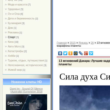
Мода и красота
[7]
Здоровье
[5]
Он и Она
[6]
Дети и беременность
[2]
Кулинария
[3]
Дом
[1]
Реклама
[1]
Спорт
[5]
Кино
[16]
Главная
»
2015
»
Январь
»
26
» 13 мгнове
марафона планеты
Авто Мото
[3]
Катастрофы
[2]
Хобби
[1]
Туризм, отдых, путешествия
13 мгновений Дакара: Лучшие кад
[1]
планеты
Непознанное, историческое
[3]
Живой мир
[1]
Сила духа С
Новинки клипы HD
Dami Im - Sound Of Silence
(Australia) Eurovision 2016