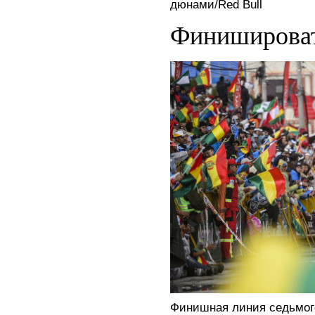
дюнами/Red Bull
Финишироват
Финишная линия седьмого