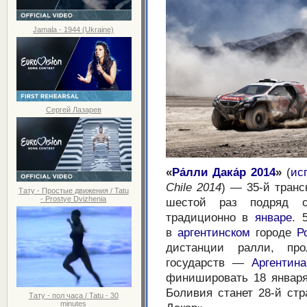
Jamala - 1944 (Ukraine)
Сергей Лазарев
«
Ра́лли Дака́р
2014
»
(
ис
Chile 2014
) — 35-й тран
Тату - Простые движения / Tatu
- Prostye Dvizhenia
шестой раз подряд
традиционно в
январе
. 
в
аргентинском
городе
Р
дистанции ралли, про
государств —
Аргентина
финишировать 18 январ
Боливия станет 28-й ст
Тату - пол часа / Tatu - 30
minutes