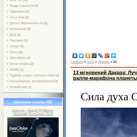
Мода и красота
[7]
Здоровье
[5]
Он и Она
[6]
Дети и беременность
[2]
Кулинария
[3]
Дом
[1]
Реклама
[1]
Спорт
[5]
Кино
[16]
Авто Мото
[3]
Главная
»
2015
»
Январь
»
26
Катастрофы
[2]
Хобби
[1]
13 мгновений Дакара: Лу
Туризм, отдых, путешествия
[1]
ралли-марафона планет
Непознанное, историческое
[3]
Живой мир
[1]
Сила духа 
Новинки клипы HD
Dami Im - Sound Of Silence
(Australia) Eurovision 2016