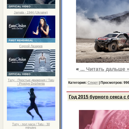
Jamala - 1944 (Ukraine)
Сергей Лазарев
«
...
Читать дальше 
Тату - Простые движения / Tatu
Категория:
Спорт
|
Просмотров:
99
- Prostye Dvizhenia
Год 2015 бурного секса с
Тату - пол часа / Tatu - 30
minutes