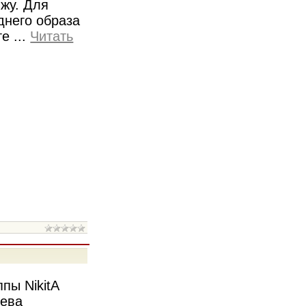
жу. Для
днего образа
те
...
Читать
пы NikitA
ева