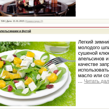
:
539
|
Дата:
21.01.2015
|
Комментарии (0)
 апельсинами и фетой
Легкий зимни
молодого шп
сушеной клю
апельсинов и
качестве зап
использовать
масло или со
...
Читать да