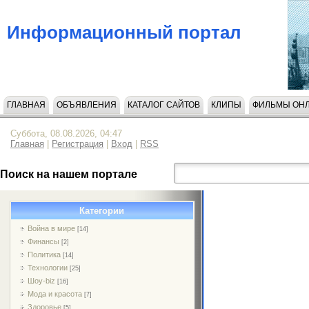
Информационный портал
ГЛАВНАЯ
ОБЪЯВЛЕНИЯ
КАТАЛОГ САЙТОВ
КЛИПЫ
ФИЛЬМЫ ОН
Суббота, 08.08.2026, 04:47
Главная
|
Регистрация
|
Вход
|
RSS
Поиск на нашем портале
Категории
Война в мире
[14]
Финансы
[2]
Политика
[14]
Технологии
[25]
Шоу-biz
[16]
Мода и красота
[7]
Здоровье
[5]