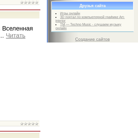
Друзья сайта
Игры онлайн
3D портал по компьютерной графике Art-
interior
TM — Techno Music - слушаем музыку
с Вселенная
онлайн
...
Читать
Создание сайтов