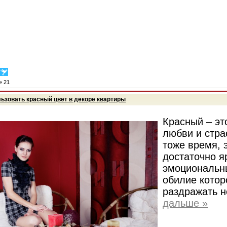
»
21
льзовать красный цвет в декоре квартиры
Красный – эт
любви и стра
тоже время, 
достаточно я
эмоциональны
обилие котор
раздражать 
дальше »