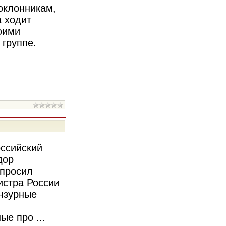
оклонникам,
а ходит
оими
 группе.
ссийский
дор
опросил
истра России
нзурные
ные про
...