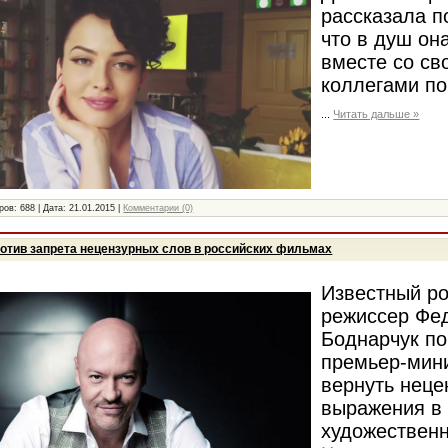
рассказала п
что в душ он
вместе со св
коллегами по
...
Читать дальше »
ров:
688
|
Дата:
21.01.2015
|
Комментарии (0)
отив запрета нецензурных слов в российских фильмах
Известный ро
режиссер Фе
Боднарчук п
премьер-мин
вернуть неце
выражения в
художествен