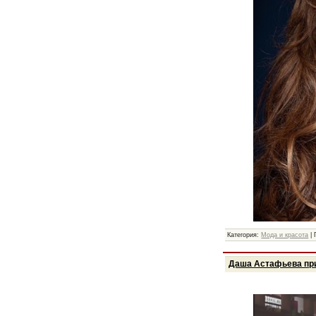
Категория:
Мода и красота
|
Даша Астафьева при