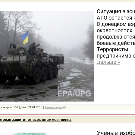
Ситуация в зо
АТО остается 
В донецком аэ
окрестностях
продолжаются
боевые действ
Террористы
предпринимаю
дальше »
осмотров:
557
|
Дата:
21.01.2015
|
Комментарии (0)
оторая защитит от всех штаммов гриппа
Ученые изоб