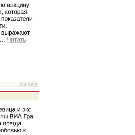
ую вакцину
а, которая
 показатели
ти.
 выражают
...
Читать
евица и экс-
ппы ВИА Гра
 всегда
любовью к