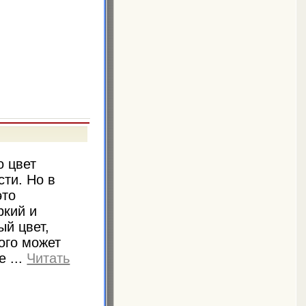
о цвет
сти. Но в
это
ркий и
й цвет,
ого может
не
...
Читать