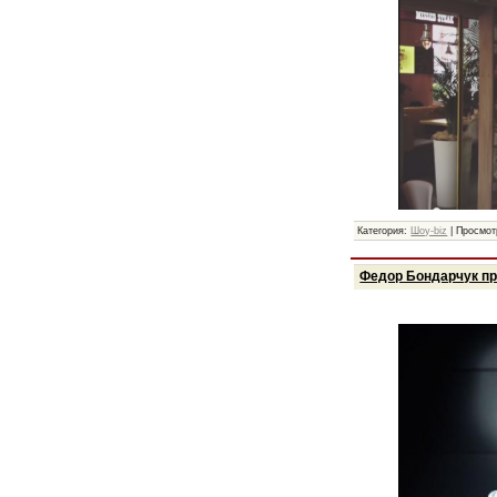
Категория:
Шоу-biz
|
Просмот
Федор Бондарчук пр