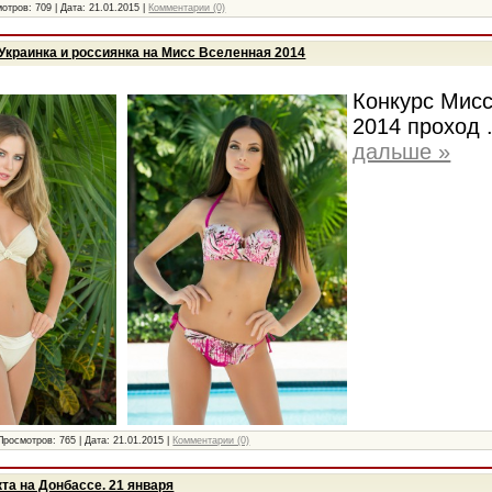
отров:
709
|
Дата:
21.01.2015
|
Комментарии (0)
Украинка и россиянка на Мисс Вселенная 2014
Конкурс Мис
2014 проход
дальше »
Просмотров:
765
|
Дата:
21.01.2015
|
Комментарии (0)
та на Донбассе. 21 января