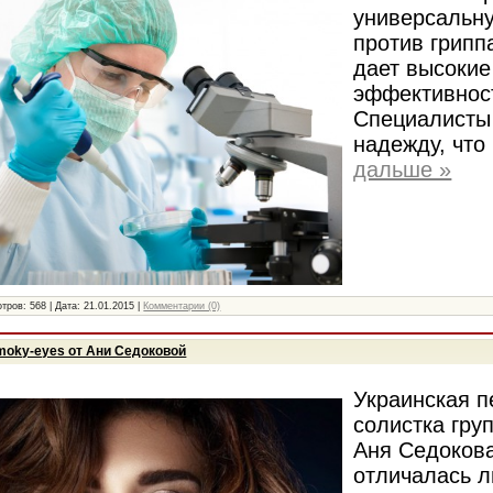
универсальн
против грипп
дает высокие
эффективнос
Специалисты
надежду, что
дальше »
тров:
568
|
Дата:
21.01.2015
|
Комментарии (0)
Smoky-eyes от Ани Седоковой
Украинская п
солистка гру
Аня Седокова
отличалась 