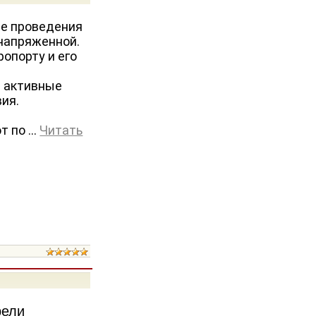
не проведения
напряженной.
ропорту и его
 активные
ия.
т по
...
Читать
рели