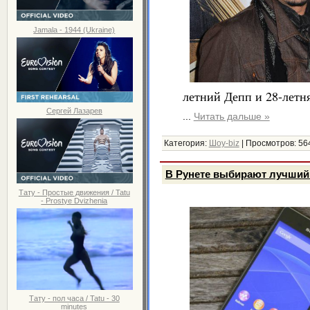
Jamala - 1944 (Ukraine)
летний Депп и 28-летн
Сергей Лазарев
...
Читать дальше »
Категория:
Шоу-biz
|
Просмотров:
56
В Рунете выбирают лучший 
Тату - Простые движения / Tatu
- Prostye Dvizhenia
Тату - пол часа / Tatu - 30
minutes