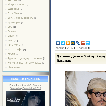
Мода и красота
[7]
Здоровье
[5]
Он и Она
[6]
Дети и беременность
[2]
Кулинария
[3]
Дом
[1]
Реклама
[1]
Спорт
[5]
Кино
[16]
Авто Мото
[3]
Главная
»
2015
»
Январь
»
31
Катастрофы
[2]
Хобби
[1]
Джонни Депп и Эмбер Херд 
Туризм, отдых, путешествия
[1]
Багамах
Непознанное, историческое
[3]
Живой мир
[1]
Новинки клипы HD
Dami Im - Sound Of Silence
(Australia) Eurovision 2016