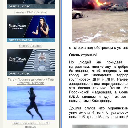
Jamala - 1944 (Ukraine)
Сергей Лазарев
от страха под обстрелом с устан
Очень страшно!
Но людей не покидает ук
патриотизм, многие идут в добр
батальоны, чтоб защищать св
город от нападения террори
группировок ДНР и ЛНР. Ране
Тату - Простые движения / Tatu
- Prostye Dvizhenia
заверенные и подтвержденные фа
что боевая техника (танки. б
Российской Федерации, а боев
(ВДВ, спецназ и тд). Так же
называемые Кадыровцы.
Дошли слухи что украинские
уничтожили 4 или 6 установо
после обстрелы Мариуполя возо
Тату - пол часа / Tatu - 30
minutes