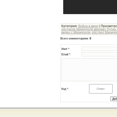
Категория
:
Война в мире
|
Просмотр
обстреле Мариуполя виноват Путин
видео с Мариуполя
,
обстрел Мариуп
Всего комментариев
:
0
Имя *:
Email *:
Код *: