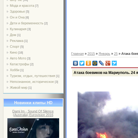
Мода и красота
[7]
Здоровье
[5]
Он и Она
[6]
Дети и беременность
[2]
Кулинария
[3]
Дом
[1]
Реклама
[1]
Спорт
[5]
Кино
[16]
Главная
»
2015
»
Январь
»
25
» Атака бое
Авто Мото
[3]
Катастрофы
[2]
Хобби
[1]
Атака боевиков на Мариуполь. 24 
Туризм, отдых, путешествия
[1]
Непознанное, историческое
[3]
Живой мир
[1]
Новинки клипы HD
Dami Im - Sound Of Silence
(Australia) Eurovision 2016