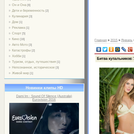
Он и Она
[6]
Дети и беременность
[2]
Кулинария
[3]
Дом
[1]
Реклама
[1]
Спорт
[5]
Кино
[16]
Главная
»
2015
»
Январь
Авто Мото
[3]
Катастрофы
[2]
Хобби
[1]
Битва купальников: 
Туризм, отдых, путешествия
[1]
Непознанное, историческое
[3]
Живой мир
[1]
Новинки клипы HD
Dami Im - Sound Of Silence (Australia)
Eurovision 2016