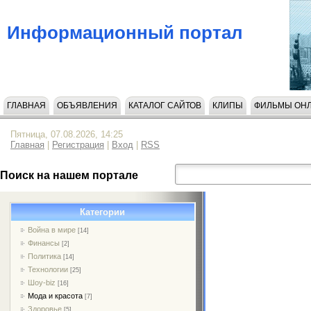
Информационный портал
ГЛАВНАЯ
ОБЪЯВЛЕНИЯ
КАТАЛОГ САЙТОВ
КЛИПЫ
ФИЛЬМЫ ОН
Пятница, 07.08.2026, 14:25
Главная
|
Регистрация
|
Вход
|
RSS
Поиск на нашем портале
Категории
Война в мире
[14]
Финансы
[2]
Политика
[14]
Технологии
[25]
Шоу-biz
[16]
Мода и красота
[7]
Здоровье
[5]