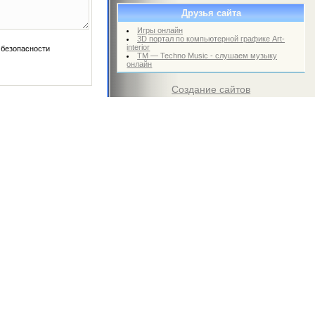
Друзья сайта
Игры онлайн
3D портал по компьютерной графике Art-
interior
TM — Techno Music - слушаем музыку
онлайн
Создание сайтов