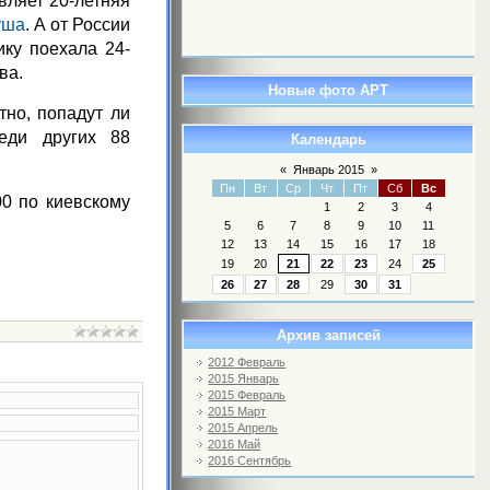
вляет 20-летняя
уша
. А от России
ику поехала 24-
ва.
Новые фото АРТ
тно, попадут ли
еди других 88
Календарь
«
Январь 2015
»
Пн
Вт
Ср
Чт
Пт
Сб
Вс
00 по киевскому
1
2
3
4
5
6
7
8
9
10
11
12
13
14
15
16
17
18
19
20
21
22
23
24
25
26
27
28
29
30
31
Архив записей
2012 Февраль
2015 Январь
2015 Февраль
2015 Март
2015 Апрель
2016 Май
2016 Сентябрь