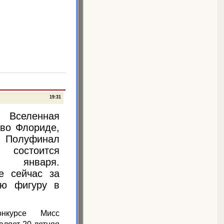
19:31
 Вселенная
 во Флориде,
луфинал
 состоится
1 января.
е сейчас за
ую фигуру в
нкурсе Мисс