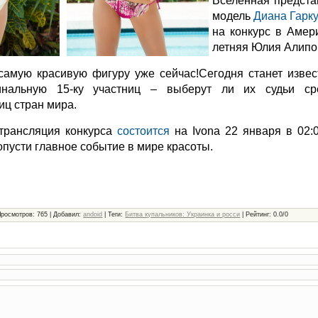
Вселенная предста
модель
Диана Гарк
на конкурс в Амер
летняя Юлия Алипо
самую красивую фигуру уже сейчас!
Сегодня станет извес
нальную 15-ку участниц – выберут ли их судьи ср
иц стран мира.
-трансляция конкурса
состоится
на Ivona 22 января в 02:
опусти главное событие в мире красоты.
Просмотров
: 765 |
Добавил
:
andoid
|
Теги
:
Битва купальников: Украинка и росси
|
Рейтинг
:
0.0
/
0