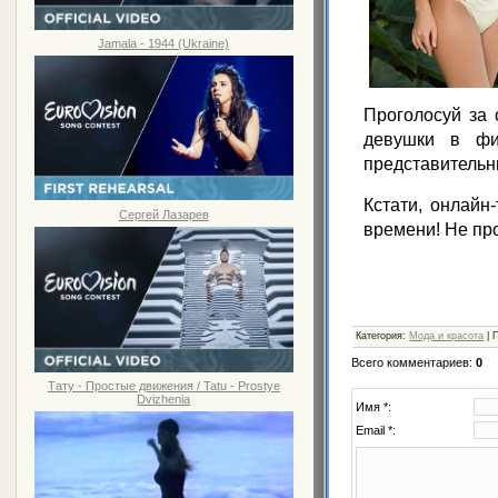
Jamala - 1944 (Ukraine)
Проголосуй за 
девушки в фи
представительн
Кстати, онлайн
Сергей Лазарев
времени! Не пр
Категория
:
Мода и красота
|
Всего комментариев
:
0
Тату - Простые движения / Tatu - Prostye
Dvizhenia
Имя *:
Email *: