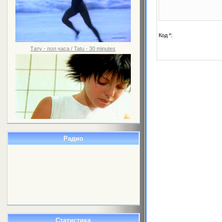
Код *:
Тату - пол часа / Tatu - 30 minutes
Радио
Статистика