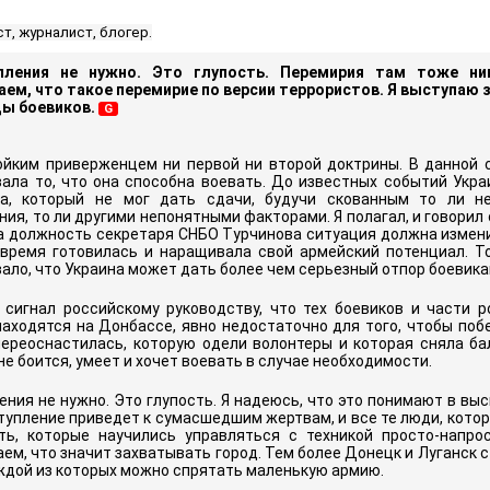
т, журналист, блогер.
пления не нужно. Это глупость. Перемирия там тоже ни
аем, что такое перемирие по версии террористов. Я выступаю
ды боевиков.
G
ойким приверженцем ни первой ни второй доктрины. В данной 
ала то, что она способна воевать. До известных событий Укра
ка, который не мог дать сдачи, будучи скованным то ли н
ия, то ли другими непонятными факторами. Я полагал, и говорил 
а должность секретаря СНБО Турчинова ситуация должна изменит
 время готовилась и наращивала свой армейский потенциал. То
ло, что Украина может дать более чем серьезный отпор боевика
 сигнал российскому руководству, что тех боевиков и части р
находятся на Донбассе, явно недостаточно для того, чтобы поб
переоснастилась, которую одели волонтеры и которая сняла ба
не боится, умеет и хочет воевать в случае необходимости.
ения не нужно. Это глупость. Я надеюсь, что это понимают в в
тупление приведет к сумасшедшим жертвам, и все те люди, кото
ть, которые научились управляться с техникой просто-напро
ем, что значит захватывать город. Тем более Донецк и Луганск 
ждой из которых можно спрятать маленькую армию.