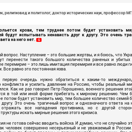
к, религиовед и политолог, доктор исторических наук, профессор М
ольется крови, тем труднее потом будет установить ми
й будут испытывать ненависть друг к другу. Это очень тра
вета на него нет.
G
й вопрос. Наступление – это большие жертвы, и я боюсь, что Укра
ут перенести такого большого количества раненых и убитых
е перемирие – это лишь имитация перемирия и все равно люди гиб
. Все равно это постоянная язва.
 первую очередь нужно обратиться к каким-то междунар
о конфликта и усилить давление на Россию, чтобы реальный ми
лся. Как не раз говорил Петр Порошенко, военного решения это
тся в той или иной форме прибегать к мирному решению. Чем 
ее потом будет установить мир, тем большее количество семей 
 другу. Это очень трагичный вопрос и однозначного ответа на 
 отражать все нападения противника, но с другой сторо
труктуры искать мирные решения этого кризиса.
сия не готова сейчас вводить войска. И думаю, что не случайно э
как человек совершенно несерьезный и не уважаемый в России.