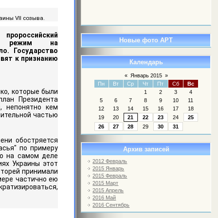
аины VII созыва.
оссийский
Новые фото АРТ
кий режим на
ло. Государство
вят к признанию
Календарь
«
Январь 2015
»
Пн
Вт
Ср
Чт
Пт
Сб
Вс
ко, которые были
1
2
3
4
план Президента
5
6
7
8
9
10
11
, непонятно кем
12
13
14
15
16
17
18
чительной частью
19
20
21
22
23
24
25
26
27
28
29
30
31
мени обостряется
асья" по примеру
Архив записей
но на самом деле
2012 Февраль
иях Украины этот
2015 Январь
оторей принимали
2015 Февраль
 мере частично ею
2015 Март
ратизироваться,
2015 Апрель
2016 Май
2016 Сентябрь