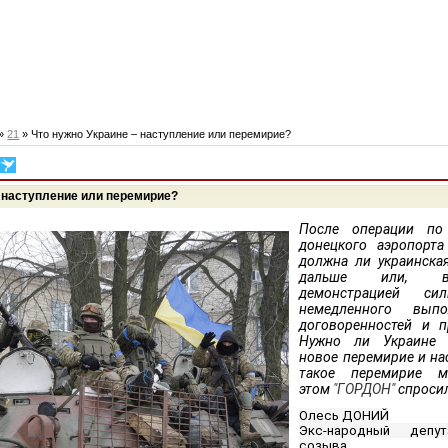
»
21
» Что нужно Украине – наступление или перемирие?
– наступление или перемирие?
После операции по
донецкого аэропорт
должна ли украинска
дальше или, вос
демонстрацией сил
немедленного вып
договоренностей и п
Нужно ли Украине 
новое перемирие и н
такое перемирие 
этом
"ГОРДОН"
спросил
Олесь ДОНИЙ
Экс-народный депу
созыва.