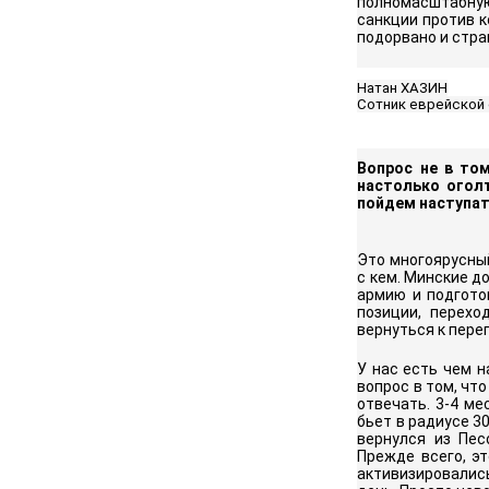
полномасштабную
санкции против 
подорвано и стра
Натан ХАЗИН
Сотник еврейской 
Вопрос не в том
настолько оголт
пойдем наступат
Это многоярусный
с кем. Минские д
армию и подгото
позиции, перехо
вернуться к пере
У нас есть чем на
вопрос в том, чт
отвечать. 3-4 ме
бьет в радиусе 3
вернулся из Пес
Прежде всего, эт
активизировалис