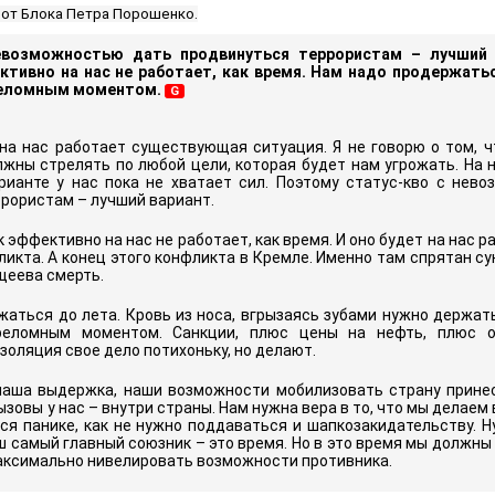
 от Блока Петра Порошенко.
евозможностью дать продвинуться террористам – лучший 
ктивно на нас не работает, как время. Нам надо продержать
реломным моментом.
G
 на нас работает существующая ситуация. Я не говорю о том, 
жны стрелять по любой цели, которая будет нам угрожать. На н
рианте у нас пока не хватает сил. Поэтому статус-кво с нев
ррористам –
лучший вариант.
 эффективно на нас не работает, как время. И оно будет на нас р
ликта. А конец этого конфликта в Кремле. Именно там спрятан сун
щеева смерть.
аться до лета. Кровь из носа, вгрызаясь зубами нужно держать
реломным моментом.
Санкции, плюс цены на нефть, плюс о
оляция свое дело потихоньку, но делают.
наша выдержка, наши возможности мобилизовать страну принес
зовы у нас – внутри страны. Нам нужна вера в то, что мы делаем 
ся панике, как не нужно поддаваться и шапкозакидательству. Н
аш самый главный союзник
–
это время. Но в это время мы должны
аксимально нивелировать возможности противника.