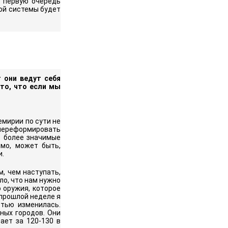
в первую очередь
ой системы будет
 они ведут себя
 то, что если мы
емирии по сути не
 переформировать
ь более значимые
имо, может быть,
и.
м, чем наступать,
ло, что нам нужно
 оружия, которое
 прошлой неделе я
стью изменилась.
ных городов. Они
ает за 120-130 в