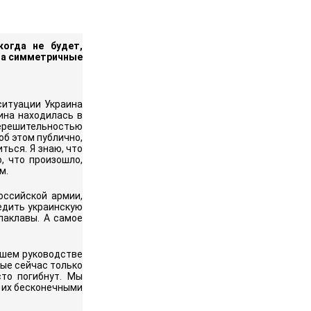
когда не будет,
 за симметричные
ситуации Украина
ина находилась в
ерешительностью
об этом публично,
ься. Я знаю, что
, что произошло,
м.
оссийской армии,
едить украинскую
лаклавы. А самое
ысшем руководстве
рые сейчас только
сто погибнут. Мы
с их бесконечными