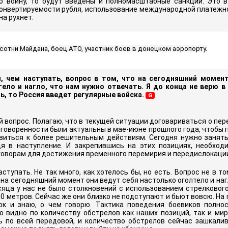
 войну, то будут введены и полномасштабные санкции. Это 
конвертируемости рубля, использование международной платежн
на рухнет.
сотни Майдана, боец АТО, участник боев в донецком аэропорту.
, чем наступать, вопрос в том, что на сегодняшний момент
ело и нагло, что нам нужно отвечать. Я до конца не верю в
ь, то Россия введет регулярные войска.
G
 вопрос. Полагаю, что в текущей ситуации договариваться о пер
оговоренности были актуальны в мае-июне прошлого года, чтобы
виться к более решительным действиям. Сегодня нужно занят
дя в наступление. И закрепившись на этих позициях, необход
говорам для достижения временного перемирия и передислокаци
ступать. Не так много, как хотелось бы, но есть. Вопрос не в то
о на сегодняшний момент они ведут себя настолько оголтело и наг
сяца у нас не было столкновений с использованием стрелкового
00 метров. Сейчас же они близко не подступают и бьют вовсю. На
ок и знаю, о чем говорю. Тактика поведения боевиков полно
о видно по количеству обстрелов как наших позиций, так и мир
ь по всей передовой, и количество обстрелов сейчас зашкалив