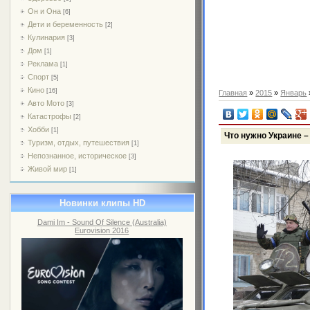
Он и Она
[6]
Дети и беременность
[2]
Кулинария
[3]
Дом
[1]
Реклама
[1]
Спорт
[5]
Кино
[16]
Главная
»
2015
»
Январь
Авто Мото
[3]
Катастрофы
[2]
Хобби
[1]
Что нужно Украине 
Туризм, отдых, путешествия
[1]
Непознанное, историческое
[3]
Живой мир
[1]
Новинки клипы HD
Dami Im - Sound Of Silence (Australia)
Eurovision 2016