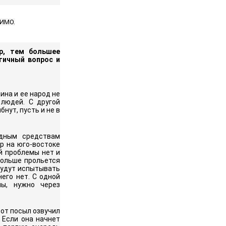
ГИМО.
р, тем большее
гичный вопрос и
ина и ее народ не
 людей. С другой
нут, пусть и не в
одным средствам
р на юго-востоке
й проблемы нет и
больше прольется
будут испытывать
него нет. С одной
ны, нужно через
тот посыл озвучил
 Если она начнет