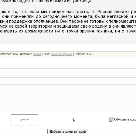
озможно поднять голову и выйти из убежища.
ерю в то, что если мы пойдем наступать, то Россия введет ре
ю они применяли до сегодняшнего момента, была негласной и
и и поддержка ополченцев. Они так же не готовы к полномасшта
мся на своей территории и защищаем свою родину, а они являют
енивать их возможности ни с точки зрения техники, ни с точк
осмотров
: 684 |
Добавил
:
andoid
|
Теги
:
война в Украине
|
Рейтинг
:
5.0
/
1