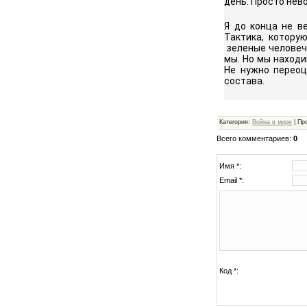
день. Просто нев
Я до конца не в
Тактика, котору
зеленые человечк
мы. Но мы находи
Не нужно переоц
состава.
Категория
:
Война в мире
|
Пр
Всего комментариев
:
0
Имя *:
Email *:
Код *: