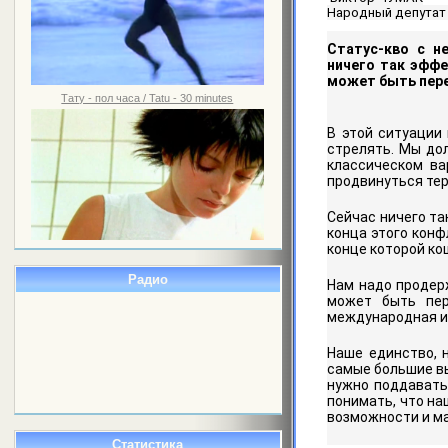
Народный депутат
Статус-кво с н
ничего так эффе
может быть пе
Тату - пол часа / Tatu - 30 minutes
В этой ситуации
стрелять. Мы дол
классическом ва
продвинуться те
Сейчас ничего так
конца этого конф
конце которой ко
Радио
Нам надо продерж
может быть пе
международная из
Наше единство, 
самые большие вы
нужно поддавать
понимать, что н
возможности и м
Статистика