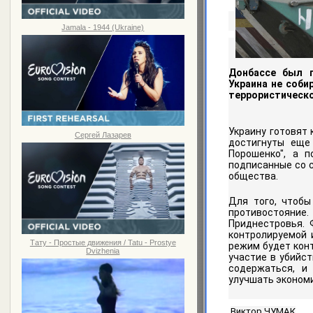
Jamala - 1944 (Ukraine)
Донбассе был п
Украина не соби
террористическо
Украину готовят
Сергей Лазарев
достигнуты еще
Порошенко", а 
подписанные со 
общества.
Для того, чтобы
противостояние.
Приднестровья. 
контролируемой 
Тату - Простые движения / Tatu - Prostye
режим будет кон
Dvizhenia
участие в убийст
содержаться, и
улучшать экономи
Виктор ЧУМАК