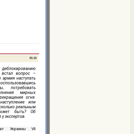
01:13
 деблокированию
а встал вопрос –
я армия наступать
пользовавшись
ы, потребовать
олнения мирных
рекращения огня.
наступление или
асколько реальным
может быть? Об
 у экспертов.
тат Украины VII