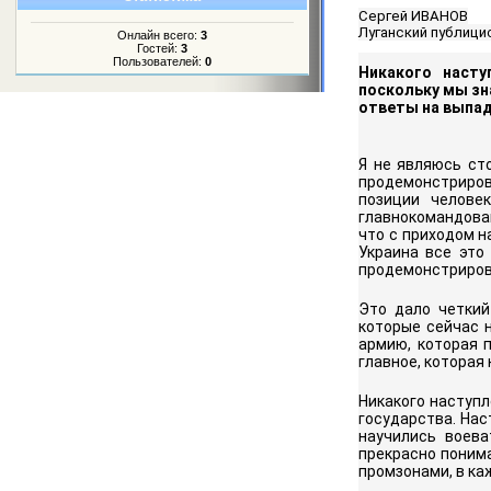
Сергей ИВАНОВ
Луганский публицис
Онлайн всего:
3
Гостей:
3
Пользователей:
0
Никакого насту
поскольку мы зн
ответы на выпа
Я не являюсь ст
продемонстриров
позиции челове
главнокомандован
что с приходом н
Украина все это
продемонстрирова
Это дало четкий
которые сейчас 
армию, которая 
главное, которая 
Никакого наступл
государства. Нас
научились воева
прекрасно понима
промзонами, в ка