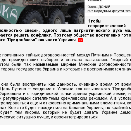
Олесь ДОНИЙ
Экс-народный депутат Укр
Чтобы прор
террористичес
олностью снесен, одного лишь патриотического духа ма
рается решать конфликт. Поэтому общество постепенно гото
го "Придонбасья" как части Украины.
G
 к признанию тайных договоренностей между Путиным и Порошен
 до президентских выборов и сначала назывались "мирный 
потом были так называемые мирные Минские договоренности
стороны государства Украина и которые не воспринимаются зна
 они были восприняты как данность, очевидно время от вре
 Цель Путина
—
создание в Украине так называемого "Придонб
Формально и с юридической точки зрения украинской земли, 
и регулируемой сателлитным кремлевским режимом. А в услов
тролироваться еще и откровенно криминальными элементами, к
вах. Все это будет находиться на балансе Украины, по крайней
 будет тем якорем, который не будет давать Украине демок
ческую ситуацию лучше, и евроинтегрироваться.