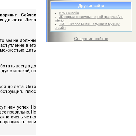
Друзья сайта
Игры онлайн
вариант. Сейчас
3D портал по компьютерной графике Art-
ся до лета. Лето
interior
TM — Techno Music - слушаем музыку
онлайн
Создание сайтов
что мы не должны
аступление в его
озможностью дать
аботать всегда до
дук с иголкой, на
ся до лета! Лето
бструкция, плюс
ут нам успех. Но
все правильно. Не
ужно очень четко
 наращивать свои