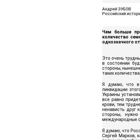
Андрей ЗУБОВ
Российский истори
Чем больше пр
количество семе
однозначного от
Это очень трудны
в состоянии буд
стороны, нынешне
таких количествах
Я думаю, что в
ликвидации этог
Украины установи
все равно приде
крови, тем трудн
ненависть друг к
стороны, нужно
международные с
Я думаю, что Рос
Сергей Марков, 