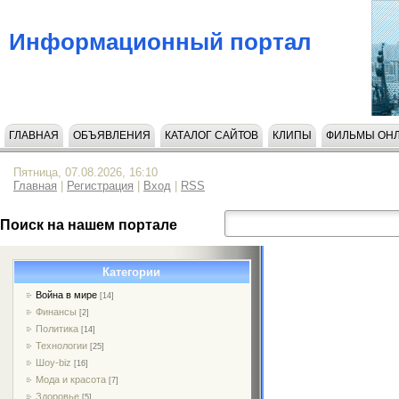
Информационный портал
ГЛАВНАЯ
ОБЪЯВЛЕНИЯ
КАТАЛОГ САЙТОВ
КЛИПЫ
ФИЛЬМЫ ОН
Пятница, 07.08.2026, 16:10
Главная
|
Регистрация
|
Вход
|
RSS
Поиск на нашем портале
Категории
Война в мире
[14]
Финансы
[2]
Политика
[14]
Технологии
[25]
Шоу-biz
[16]
Мода и красота
[7]
Здоровье
[5]