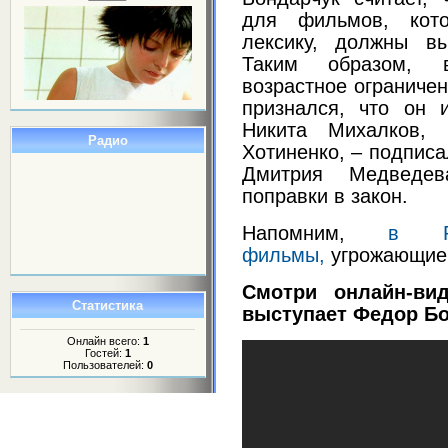
для фильмов, кото
лексику, должны вы
Таким образом, в
возрастное ограничен
признался, что он 
Никита Михалков,
Радио
Хотиненко, – подписа
Дмитрия Медведев
поправки в закон.
Напомним,
в Росс
фильмы,
угрожающие 
Смотри онлайн-ви
Статистика
выступает Федор Бо
Онлайн всего:
1
Гостей:
1
Пользователей:
0