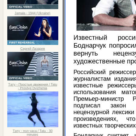
Jamala - 1944 (Ukraine)
Известный росс
Боднарчук попроси
Сергей Лазарев
вернуть неце
художественные пр
Российский режиссе
журналистам издан
известные режиссер
Тату - Простые движения / Tatu
- Prostye Dvizhenia
использования мато
Премьер-министр 
подписал закон 
нецензурной лексики
произведениях, ч
известных творческих
Тату - пол часа / Tatu - 30
Бондарчук считает, 
minutes