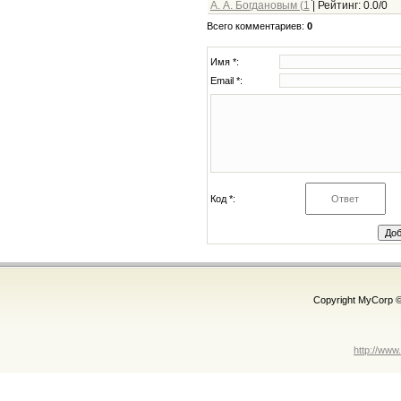
А. А. Богдановым (1
|
Рейтинг
:
0.0
/
0
Всего комментариев
:
0
Имя *:
Email *:
Код *:
Copyright MyCorp 
http://www