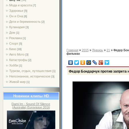
Мода и красота
[7]
Здоровье
[5]
Он и Она
[6]
Дети и беременность
[2]
Кулинария
[3]
Дом
[1]
Реклама
[1]
Спорт
[5]
Кино
[16]
Главная
»
2015
»
Январь
»
21
» Федор Бон
фильмах
Авто Мото
[3]
Катастрофы
[2]
Хобби
[1]
Туризм, отдых, путешествия
Федор Бондарчук против запрета 
[1]
Непознанное, историческое
[3]
Живой мир
[1]
Новинки клипы HD
Dami Im - Sound Of Silence
(Australia) Eurovision 2016