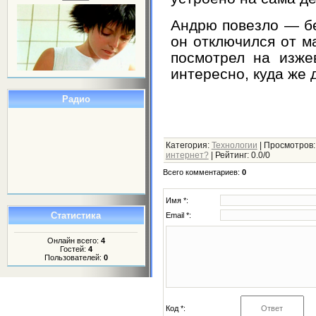
Андрю повезло — бе
он отключился от ма
посмотрел на изже
интересно, куда же 
Радио
Категория
:
Технологии
|
Просмотров
интернет?
|
Рейтинг
:
0.0
/
0
Всего комментариев
:
0
Имя *:
Статистика
Email *:
Онлайн всего:
4
Гостей:
4
Пользователей:
0
Код *: