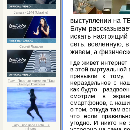
Jamala - 1944 (Ukraine)
выступлении на T
Блум рассказывает
искать настоящий 
сеть, вселенную, 
Сергей Лазарев
живем, а физическ
Где живет интернет
в этой виртуальной 
привыкли к тому, 
Тату - Простые движения / Tatu
нераздельное с на
- Prostye Dvizhenia
как-будто раздвое
смотрим в экран
смартфонов, а наши
о том, откуда там вс
что если правильн
угодно. И никто не 
Тату - пол часа / Tatu - 30
устроено на сама де
minutes