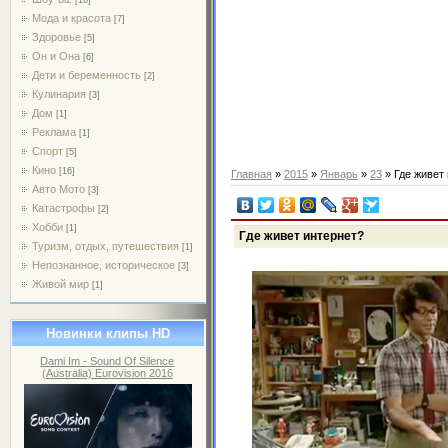
Мода и красота
[7]
Здоровье
[5]
Он и Она
[6]
Дети и беременность
[2]
Кулинария
[3]
Дом
[1]
Реклама
[1]
Спорт
[5]
Кино
[16]
Главная
»
2015
»
Январь
»
23
» Где живет
Авто Мото
[3]
Катастрофы
[2]
Хобби
[1]
Где живет интернет?
Туризм, отдых, путешествия
[1]
Непознанное, историческое
[3]
Живой мир
[1]
Новинки клипы HD
Dami Im - Sound Of Silence
(Australia) Eurovision 2016