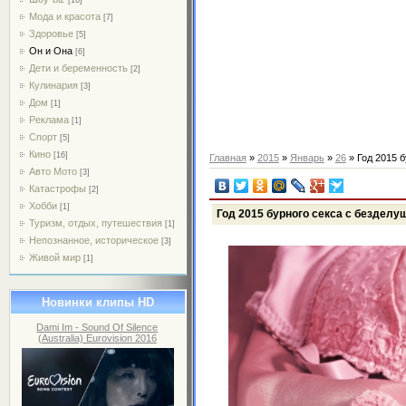
Мода и красота
[7]
Здоровье
[5]
Он и Она
[6]
Дети и беременность
[2]
Кулинария
[3]
Дом
[1]
Реклама
[1]
Спорт
[5]
Кино
[16]
Главная
»
2015
»
Январь
»
26
» Год 2015 
Авто Мото
[3]
Катастрофы
[2]
Хобби
[1]
Год 2015 бурного секса с безделу
Туризм, отдых, путешествия
[1]
Непознанное, историческое
[3]
Живой мир
[1]
Новинки клипы HD
Dami Im - Sound Of Silence
(Australia) Eurovision 2016