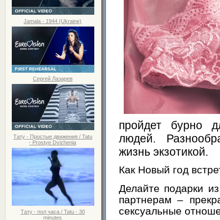
Jamala - 1944 (Ukraine)
Сергей Лазарев
пройдет бурно д
людей. Разнообр
Тату - Простые движения / Tatu
- Prostye Dvizhenia
жизнь экзотикой.
Как Новый год встре
Делайте подарки и
партнерам – прекр
сексуальные отноше
Тату - пол часа / Tatu - 30
minutes