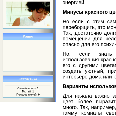
энергией.
Минусы красного цв
Но если с этим са
переборщить, это мож
Так, достаточно долг
Радио
помещении для чело
опасно для его психи
Но, если знать 
использования красно
его с другими цвета
создать уютный, пр
интерьере дома или 
Статистика
Варианты использов
Онлайн всего:
1
Гостей:
1
Для начала важно за
Пользователей:
0
цвет более выразит
много. Так, например
гамму комнаты све