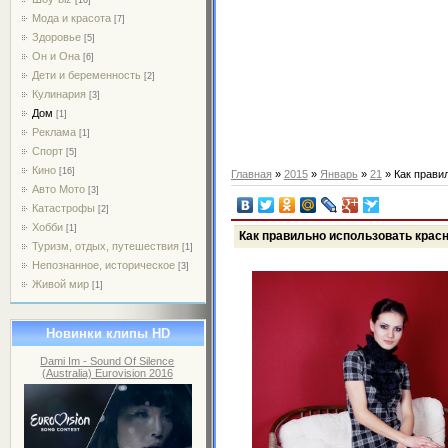
Мода и красота
[7]
Здоровье
[5]
Он и Она
[6]
Дети и беременность
[2]
Кулинария
[3]
Дом
[1]
Реклама
[1]
Спорт
[5]
Кино
[16]
Главная
»
2015
»
Январь
»
21
» Как прави
Авто Мото
[3]
Катастрофы
[2]
Хобби
[1]
Как правильно использовать красн
Туризм, отдых, путешествия
[1]
Непознанное, историческое
[3]
Живой мир
[1]
Новинки клипы HD
Dami Im - Sound Of Silence
(Australia) Eurovision 2016