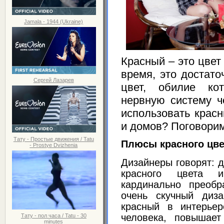
Jamala - 1944 (Ukraine)
Красный – это цвет
время, это достат
Сергей Лазарев
цвет, обилие ко
нервную систему ч
использовать крас
и домов? Поговорим
Тату - Простые движения / Tatu
Плюсы красного цве
- Prostye Dvizhenia
Дизайнеры говорят: 
красного цвета 
кардинально преобр
очень скучный диз
красный в интерье
человека, повышает
Тату - пол часа / Tatu - 30
minutes