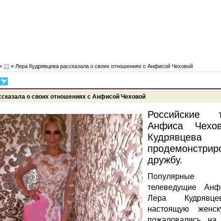
»
23
» Лера Кудрявцева рассказала о своих отношениях с Анфисой Чеховой
ссказала о своих отношениях с Анфисой Чеховой
Российские т
Анфиса Чехо
Кудрявцева
продемонстри
дружбу.
Популярные 
телеведущие Ан
Лера Кудрявце
настоящую женс
пожаловались на 