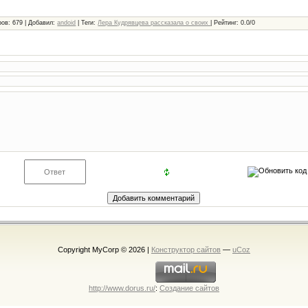
ров
: 679 |
Добавил
:
andoid
|
Теги
:
Лера Кудрявцева рассказала о своих
|
Рейтинг
:
0.0
/
0
Copyright MyCorp © 2026
|
Конструктор сайтов
—
uCoz
http://www.dorus.ru/
:
Создание сайтов