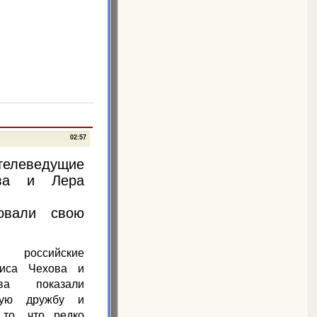
02:57
елеведущие
ва и Лера
ровали свою
российские
фиса Чехова и
ва показали
кую дружбу и
то, что редко