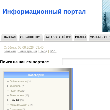
Информационный портал
ГЛАВНАЯ
ОБЪЯВЛЕНИЯ
КАТАЛОГ САЙТОВ
КЛИПЫ
ФИЛЬМЫ ОН
Суббота, 08.08.2026, 03:40
Главная
|
Регистрация
|
Вход
|
RSS
Поиск на нашем портале
Категории
Война в мире
[14]
Финансы
[2]
Политика
[14]
Технологии
[25]
Шоу-biz
[16]
Мода и красота
[7]
Здоровье
[5]