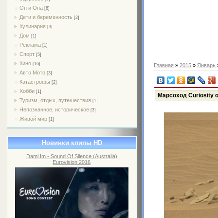
Он и Она
[6]
Дети и беременность
[2]
Кулинария
[3]
Дом
[1]
Реклама
[1]
Спорт
[5]
Кино
[16]
Главная
»
2015
»
Январь
Авто Мото
[3]
Катастрофы
[2]
Хобби
[1]
Марсоход Curiosity
Туризм, отдых, путешествия
[1]
Непознанное, историческое
[3]
Живой мир
[1]
Новинки клипы HD
Dami Im - Sound Of Silence (Australia)
Eurovision 2016