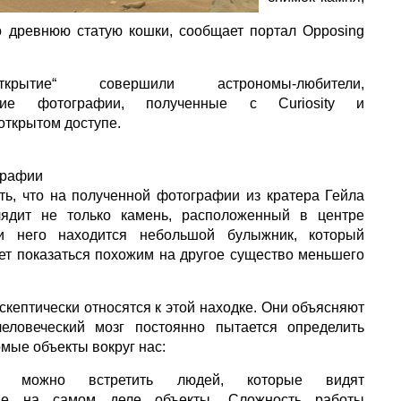
 древнюю статую кошки, сообщает портал Opposing
крытие“ совершили астрономы-любители,
вшие фотографии, полученные с Curiosity и
открытом доступе.
графии
ть, что на полученной фотографии из кратера Гейла
ядит не только камень, расположенный в центре
и него находится небольшой булыжник, который
т показаться похожим на другое существо меньшего
скептически относятся к этой находке. Они объясняют
человеческий мозг постоянно пытается определить
омые объекты вокруг нас:
о можно встретить людей, которые видят
ие на самом деле объекты. Сложность работы