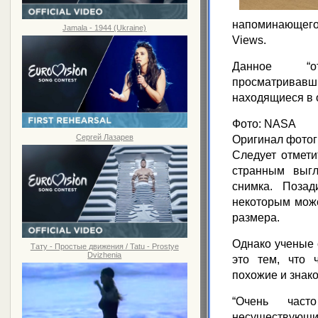
напоминающего
Jamala - 1944 (Ukraine)
Views.
Данное “от
просматрива
находящиеся в 
Фото: NASA
Сергей Лазарев
Оригинал фото
Следует отмети
странным выгл
снимка. Позад
некоторым може
размера.
Однако ученые 
Тату - Простые движения / Tatu - Prostye
Dvizhenia
это тем, что 
похожие и знак
“Очень част
несуществующ