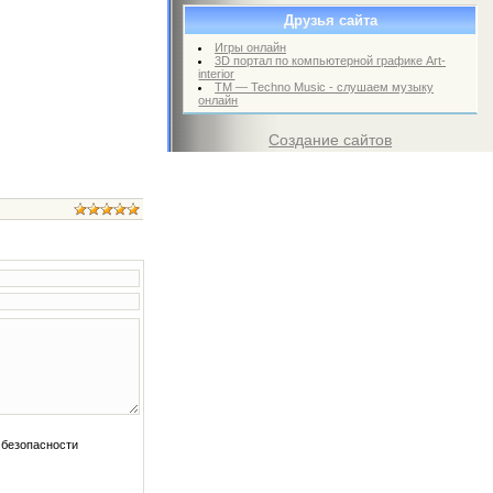
Друзья сайта
Игры онлайн
3D портал по компьютерной графике Art-
interior
TM — Techno Music - слушаем музыку
онлайн
Создание сайтов