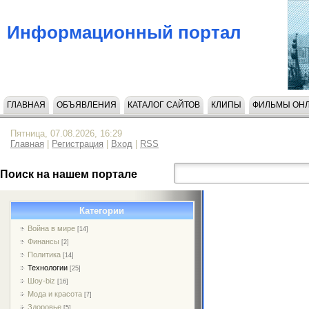
Информационный портал
ГЛАВНАЯ
ОБЪЯВЛЕНИЯ
КАТАЛОГ САЙТОВ
КЛИПЫ
ФИЛЬМЫ ОН
Пятница, 07.08.2026, 16:29
Главная
|
Регистрация
|
Вход
|
RSS
Поиск на нашем портале
Категории
Война в мире
[14]
Финансы
[2]
Политика
[14]
Технологии
[25]
Шоу-biz
[16]
Мода и красота
[7]
Здоровье
[5]