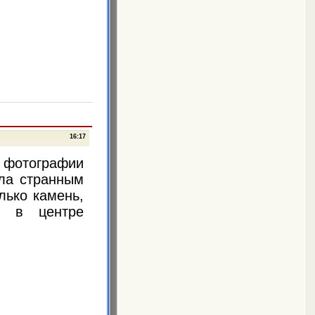
16:17
 фотографии
йла странным
лько камень,
й в центре