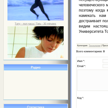
человеческого 
поэтому когда
намекать нам
достраивает пол
Тату - пол часа / Tatu - 30 minutes
видим настоящ
Университета Т
Категория
:
Технологии
|
Прос
Всего комментариев
:
0
Имя *:
Email *:
Радио
Код *:
Статистика