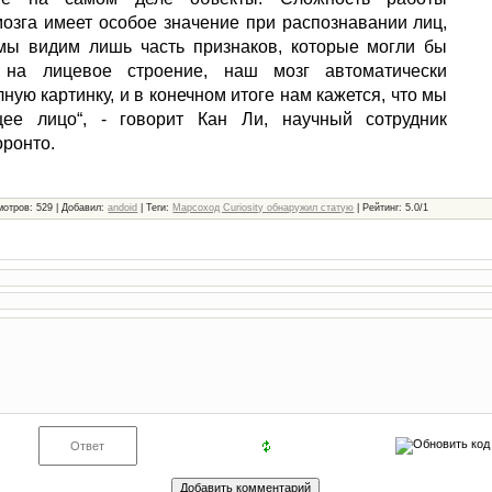
мозга имеет особое значение при распознавании лиц,
 мы видим лишь часть признаков, которые могли бы
 на лицевое строение, наш мозг автоматически
ную картинку, и в конечном итоге нам кажется, что мы
ее лицо“, - говорит Кан Ли, научный сотрудник
оронто.
мотров
: 529 |
Добавил
:
andoid
|
Теги
:
Марсоход Curiosity обнаружил статую
|
Рейтинг
:
5.0
/
1