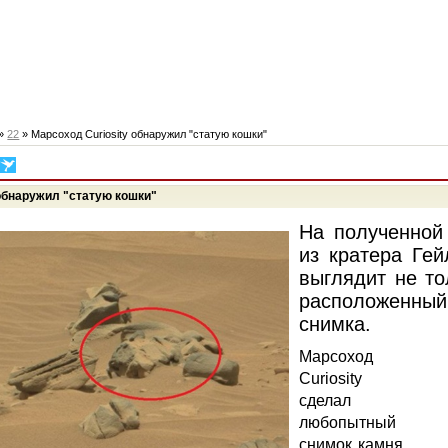
»
22
» Марсоход Curiosity обнаружил "статую кошки"
 обнаружил "статую кошки"
На полученной
из кратера Ге
выглядит не то
расположенны
снимка.
Марсоход
Curiosity
сделал
любопытный
снимок камня,