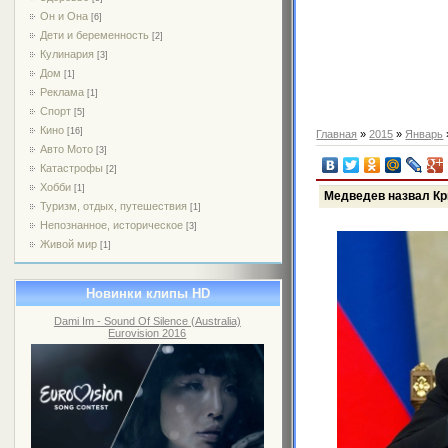
Он и Она
[6]
Дети и беременность
[2]
Кулинария
[3]
Дом
[1]
Реклама
[1]
Спорт
[5]
Кино
[16]
Главная
»
2015
»
Январь
Авто Мото
[3]
Катастрофы
[2]
Хобби
[1]
Медведев назвал Кр
Туризм, отдых, путешествия
[1]
Непознанное, историческое
[3]
Живой мир
[1]
Новинки клипы HD
Dami Im - Sound Of Silence (Australia)
Eurovision 2016