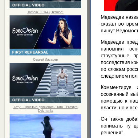
Jamala - 1944 (Ukraine)
Медведев назва
сказал во врем
пишут Ведомост
Медведев преду
напомнил осн
структурные п
Сергей Лазарев
последствия кри
по словам росс
следствием пол
Комментируя 
осознанный выб
помощью к наш
Тату - Простые движения / Tatu - Prostye
власти, но и вс
Dvizhenia
Он также доба
понимать ту ц
решения".