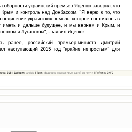
ь соборности украинский премьер Яценюк заверил, что
 Крым и контроль над Донбассом. "Я верю в то, что
ссоединение украинских земель, которое состоялось в
ет иметь и дальше будущее, и мы вернем и Крым, и
нецком и Луганском", - заявил Яценюк.
сь ранее, российский премьер-министр Дмитрий
ал наступающий 2015 год "крайне непростым" для
тров
: 518 |
Добавил
:
andoid
|
Теги
:
Медведев назвал Крым одной из причи
|
Рейтинг
:
0.0
/
0