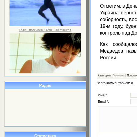
Отметим, в Ден
Украина вернет
соборность, во
19-м году, буд
Тату - пол часа / Tatu - 30 minutes
контроль над До
Как сообщало
Медведев назв
России.
Категория
:
Политика
|
Просмо
Всего комментариев
:
0
Радио
Имя *:
Email *:
Статистика