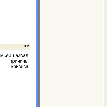
11:18
емьер назвал
 причины
го кризиса