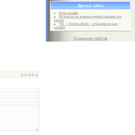
Друзья сайта
Игры онлайн
3D портал по компьютерной графике Art-
interior
TM — Techno Music - слушаем музыку
онлайн
Создание сайтов