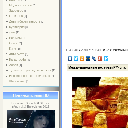
Мода и красота
[7]
Здоровье
[5]
Он и Она
[6]
Дети и беременность
[2]
Кулинария
[3]
Дом
[1]
Реклама
[1]
Спорт
[5]
Кино
[16]
Главная
»
2015
»
Январь
»
23
» Междунаро
Авто Мото
[3]
Катастрофы
[2]
Хобби
[1]
Международные резервы РФ упал
Туризм, отдых, путешествия
[1]
Непознанное, историческое
[3]
Живой мир
[1]
Новинки клипы HD
Dami Im - Sound Of Silence
(Australia) Eurovision 2016