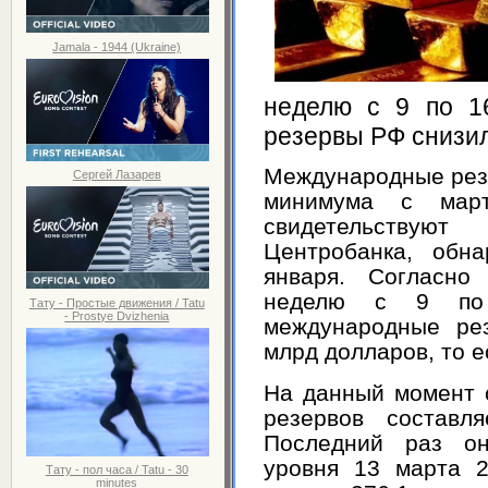
Jamala - 1944 (Ukraine)
неделю с 9 по 1
резервы РФ снизил
Международные рез
Сергей Лазарев
минимума с мар
свидетельствую
Центробанка, обна
января. Согласно
неделю с 9 по
Тату - Простые движения / Tatu
- Prostye Dvizhenia
международные ре
млрд долларов, то е
На данный момент 
резервов составл
Последний раз он
уровня 13 марта 2
Тату - пол часа / Tatu - 30
minutes