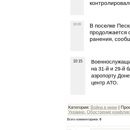
контролировал
10:20
В поселке Пес
продолжается о
ранения, сооб
10:15
Военнослужащие
на 31-й и 29-й
аэропорту Доне
центр АТО.
Категория
:
Война в мире
|
Про
Украине
,
Обострение конфликт
Всего комментариев
:
0