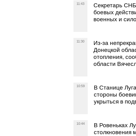
11:43
Секретарь СНБ
боевых действ
военных и сило
11:30
Из-за непрекр
Донецкой облас
отопления, со
области Вячесл
10:59
В Станице Луга
стороны боеви
укрыться в под
10:44
В Ровеньках Лу
столкновения 