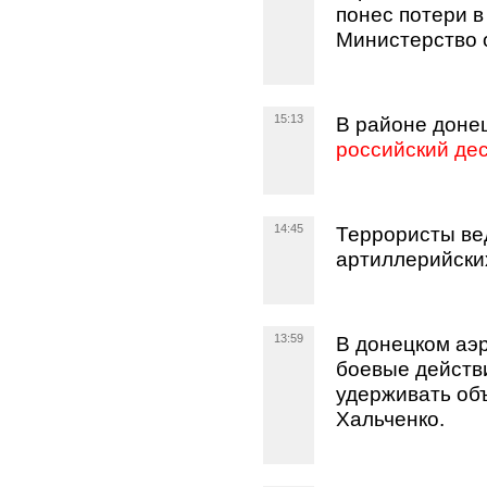
понес потери в
Министерство 
15:13
В районе донец
российский де
14:45
Террористы ве
артиллерийских
13:59
В донецком аэ
боевые действ
удерживать об
Хальченко.