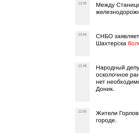
13:35
Между Станице
железнодорожн
13:04
СНБО заявляет
Шахтерска
бол
12:48
Народный депу
осколочное ран
нет необходим
Доник.
12:05
Жители Горлов
городе.