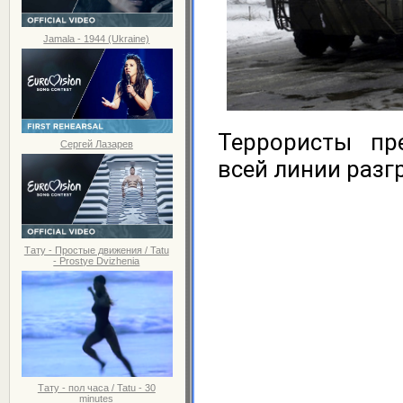
Jamala - 1944 (Ukraine)
Террористы пр
Сергей Лазарев
всей линии разг
Тату - Простые движения / Tatu
- Prostye Dvizhenia
Тату - пол часа / Tatu - 30
minutes