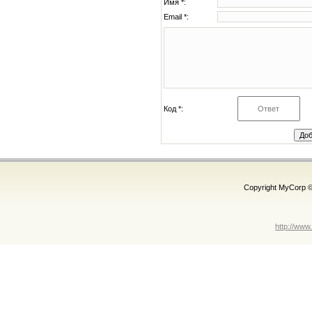
Имя *:
Email *:
Код *:
Copyright MyCorp 
http://www