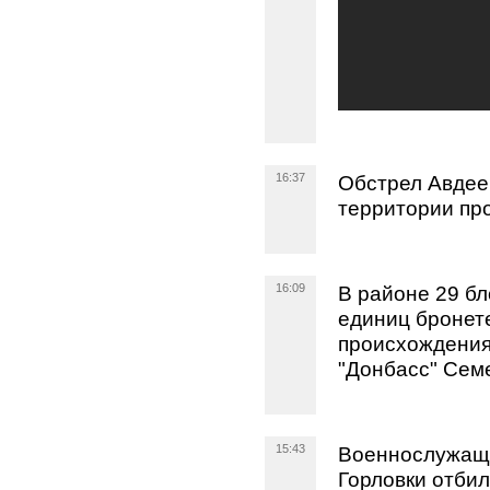
16:37
Обстрел Авдее
территории пр
16:09
В районе 29 бл
единиц бронет
происхождения
"Донбасс" Сем
15:43
Военнослужащи
Горловки отбил