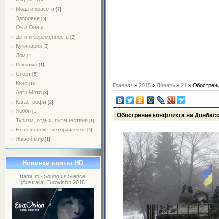
Мода и красота
[7]
Здоровье
[5]
Он и Она
[6]
Дети и беременность
[2]
Кулинария
[3]
Дом
[1]
Реклама
[1]
Спорт
[5]
Кино
[16]
Главная
»
2015
»
Январь
»
21
» Обострени
Авто Мото
[3]
Катастрофы
[2]
Хобби
[1]
Обострение конфликта на Донбасс
Туризм, отдых, путешествия
[1]
Непознанное, историческое
[3]
Живой мир
[1]
Новинки клипы HD
Dami Im - Sound Of Silence
(Australia) Eurovision 2016