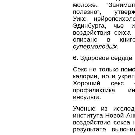
моложе. “Занимат
полезно“, ­ утвер
Уикс, нейропсихол
Эдинбурга, чье и
воздействия секса
описано в кн
супермолодых
.
6. Здоровое сердце
Секс не только помо
калории, но и укреп
Хороший секс
профилактика и
инсульта.
Ученые из исследо
института Новой Ан
воздействие секса 
результате выясни