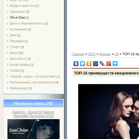
Мода и красота
[7]
Здоровье
[5]
Он и Она
[6]
Дети и беременность
[2]
Кулинария
[3]
Дом
[1]
Реклама
[1]
Спорт
[5]
Кино
[16]
Главная
»
2015
»
Январь
»
28
» ТОП-16 пр
Авто Мото
[3]
Катастрофы
[2]
Хобби
[1]
ТОП-16 преимуществ ежедневного
Туризм, отдых, путешествия
[1]
Непознанное, историческое
[3]
Живой мир
[1]
Новинки клипы HD
Dami Im - Sound Of Silence
(Australia) Eurovision 2016