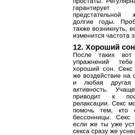
простаты. Регулярн
гарантирует 
предстательной
долгие годы. Про
также возникнуть, е
изменится частота э
12. Хороший сон
После таких вот 
упражнений тебе
хороший сон. Секс
же воздействие на о
и любая другая 
активность. Учащ
приводит к пост
релаксации. Секс м
помочь тем, кто 
бессонницы. Секс 
если же ты уже уст
секса сразу же усн