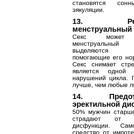
становятся сон
эякуляции.
13. Регу
менструальный 
Секс может 
менструальны
выделяются 
помогающие его но
Секс снимает стре
является одной
нарушений цикла. 
лучше, чем любые л
14. Предотв
эректильной ди
50% мужчин старше
страдают от эр
дисфункции. Са
средство от импот