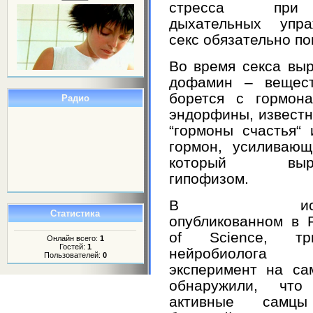
стресса при
дыхательных упра
секс обязательно по
Во время секса вы
дофамин – вещест
борется с гормона
Радио
эндорфины, известн
“гормоны счастья“ 
гормон, усиливающ
который выраб
гипофизом.
В исследо
Статистика
опубликованном в Pu
of Science, тр
Онлайн всего:
1
Гостей:
1
нейробиолога
Пользователей:
0
эксперимент на са
обнаружили, что 
активные сам