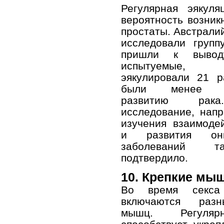
Регулярная эякуля
вероятность возник
простаты. Австрали
исследовали групп
пришли к вывод
испытуемые,
эякулировали 21 р
были менее п
развитию рак
исследование, нап
изучения взаимоде
и развития онко
заболеваний 
подтвердило.
10. Крепкие мы
Во время секса
включаются раз
мышц. Регуля