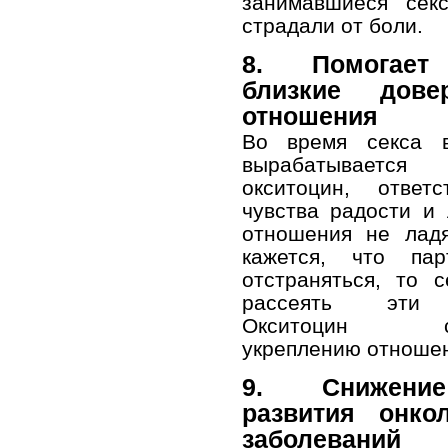
занимавшиеся сек
страдали от боли.
8. Помогает
близкие дове
отношения
Во время секса в
вырабатывает
окситоцин, ответ
чувства радости и
отношения не ладя
кажется, что пар
отстраняться, то 
рассеять эти 
Окситоцин спо
укреплению отноше
9. Снижени
развития онкол
заболеваний