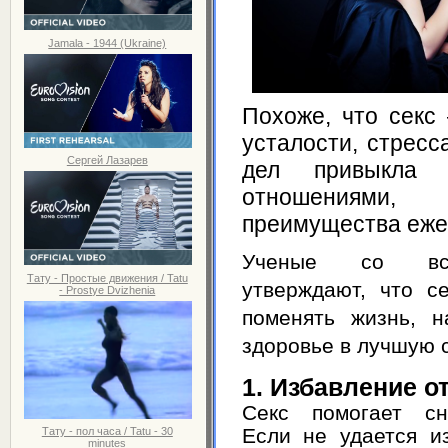
Jamala - 1944 (Ukraine)
Похоже, что секс 
усталости, стресс
Сергей Лазарев
дел привыкла 
отношениями,
преимущества ежед
Ученые со вс
Тату - Простые движения / Tatu
утверждают, что с
- Prostye Dvizhenia
поменять жизнь, н
здоровье в лучшую 
1. Избавление о
Секс помогает сн
Если не удается и
Тату - пол часа / Tatu - 30
minutes