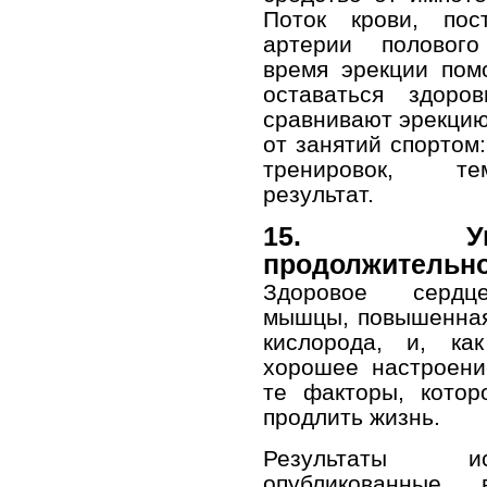
Поток крови, пос
артерии половог
время эрекции пом
оставаться здоро
сравнивают эрекци
от занятий спортом
тренировок, 
результат.
15. Увел
продолжительно
Здоровое сердц
мышцы, повышенная
кислорода, и, как
хорошее настроени
те факторы, котор
продлить жизнь.
Результаты исс
опубликованные