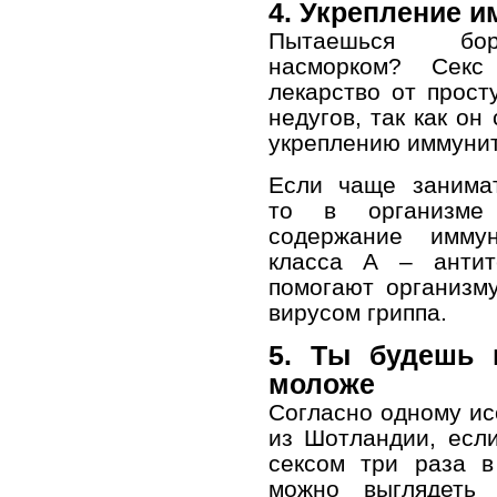
4. Укрепление и
Пытаешься бо
насморком? Сек
лекарство от прост
недугов, так как он
укреплению иммунит
Если чаще занимат
то в организме 
содержание иммун
класса А – антит
помогают организм
вирусом гриппа.
5. Ты будешь 
моложе
Согласно одному и
из Шотландии, есл
сексом три раза в
можно выглядеть