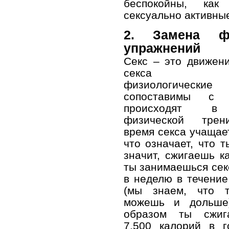
беспокойны, ка
сексуально активны
2. Замена фи
упражнений
Секс – это движен
секса про
физиологические 
сопоставимы с 
происходят в
физической трен
время секса учащае
что означает, что т
значит, сжигаешь к
ты занимаешься сек
в неделю в течение
(мы знаем, что т
можешь и дольше)
образом ты сжиг
7.500 калорий в г