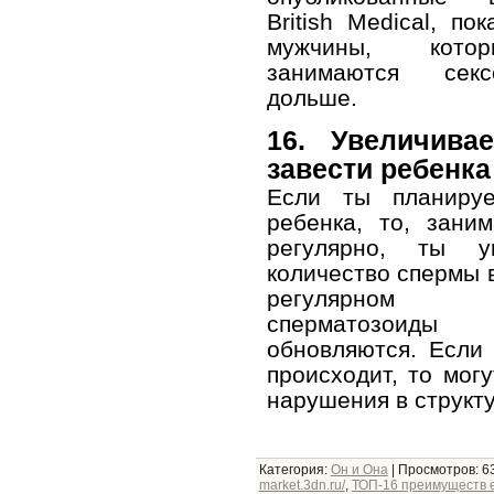
British Medical, по
мужчины, кот
занимаются сек
дольше.
16. Увеличива
завести ребенка
Если ты планируе
ребенка, то, зани
регулярно, ты ув
количество спермы в
регулярно
сперматозоиды 
обновляются. Если
происходит, то могу
нарушения в структ
Категория
:
Он и Она
|
Просмотров
: 6
market.3dn.ru/
,
ТОП-16 преимуществ е