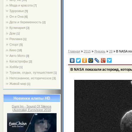
Мода и красота
[7]
Здоровье
[5]
Он и Она
[6]
Дети и беременность
[2]
Кулинария
[3]
Дом
[1]
Реклама
[1]
Спорт
[5]
Кино
[16]
Главная
»
2015
»
Январь
»
28
» В NASA по
Авто Мото
[3]
Катастрофы
[2]
Хобби
[1]
В NASA показали астероид, котор
Туризм, отдых, путешествия
[1]
Непознанное, историческое
[3]
Живой мир
[1]
Новинки клипы HD
Dami Im - Sound Of Silence
(Australia) Eurovision 2016