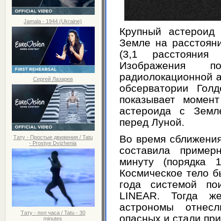
Jamala - 1944 (Ukraine)
Крупный астероид 
Земле на расстоян
(3,1 расстояния
Изображения 
радиолокационной 
Сергей Лазарев
обсерватории Гол
показывает момент
астероида с Земле
перед Луной.
Во время сближения
Тату - Простые движения / Tatu
- Prostye Dvizhenia
составила пример
минуту (порядка 1
Космическое тело б
года системой по
LINEAR. Тогда ж
астрономы отнес
Тату - пол часа / Tatu - 30
опасных и стали пр
minutes