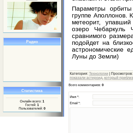
Параметры орбиты
группе Аполлонов. К
метеорит, упавши
озеро Чебаркуль Ч
сравнимого размер
подойдет на близко
Радио
астрономические е
Луны до Земли)
Категория
:
Технологии
|
Просмотров
показали астероид
,
который приблиз
Всего комментариев
:
0
Статистика
Имя *:
Онлайн всего:
1
Email *:
Гостей:
1
Пользователей:
0