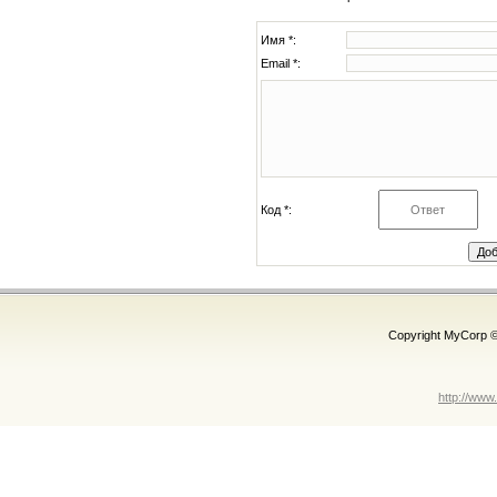
Имя *:
Email *:
Код *:
Copyright MyCorp 
http://www