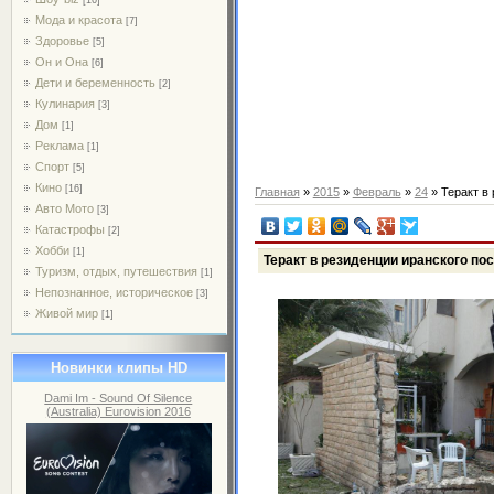
Мода и красота
[7]
Здоровье
[5]
Он и Она
[6]
Дети и беременность
[2]
Кулинария
[3]
Дом
[1]
Реклама
[1]
Спорт
[5]
Кино
[16]
Главная
»
2015
»
Февраль
»
24
» Теракт в
Авто Мото
[3]
Катастрофы
[2]
Хобби
[1]
Теракт в резиденции иранского по
Туризм, отдых, путешествия
[1]
Непознанное, историческое
[3]
Живой мир
[1]
Новинки клипы HD
Dami Im - Sound Of Silence
(Australia) Eurovision 2016