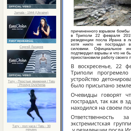
Jamala - 1944 (Ukraine)
причиненного взрывом бомбы 
в Триполи 22 февраля 2015
резиденции посла Ирана в ли
хотя никто не пострадал в
Сергей Лазарев
силовики. Официальное и
подтвердил взрывы и что не бы
приостановили работу своего п
В воскресенье, 22 ф
Триполи прогремело
устройство детонирова
Тату - Простые движения / Tatu
было присыпано землей
- Prostye Dvizhenia
Очевидцы говорят ч
пострадал, так как в з
находился на своем пос
Ответственность 
экстремистская групп
Тату - пол часа / Tatu - 30
у резиденции посла Ир
minutes