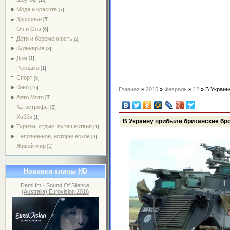
Мода и красота
[7]
Здоровье
[5]
Он и Она
[6]
Дети и беременность
[2]
Кулинария
[3]
Дом
[1]
Реклама
[1]
Спорт
[5]
Кино
[16]
Главная
»
2015
»
Февраль
»
12
» В Украин
Авто Мото
[3]
Катастрофы
[2]
Хобби
[1]
В Украину прибыли британские бр
Туризм, отдых, путешествия
[1]
Непознанное, историческое
[3]
Живой мир
[1]
Новинки клипы HD
Dami Im - Sound Of Silence
(Australia) Eurovision 2016