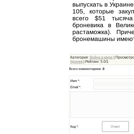
выпускать в Украине
105, которые заку
всего $51 тысяча
броневика в Велик
растаможка). Прич
бронемашины имеют
Категория
:
Война в мире
|
Просмотр
бронев
|
Рейтинг
:
5.0
/
1
Всего комментариев
:
0
Имя *:
Email *:
Код *: