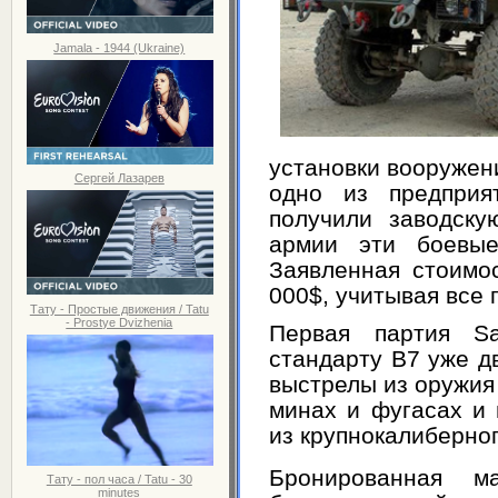
Jamala - 1944 (Ukraine)
установки вооружен
Сергей Лазарев
одно из предприя
получили заводску
армии эти боевы
Заявленная стоимо
000$, учитывая все
Тату - Простые движения / Tatu
- Prostye Dvizhenia
Первая партия S
стандарту В7 уже д
выстрелы из оружия 
минах и фугасах и
из крупнокалиберно
Бронированная 
Тату - пол часа / Tatu - 30
minutes