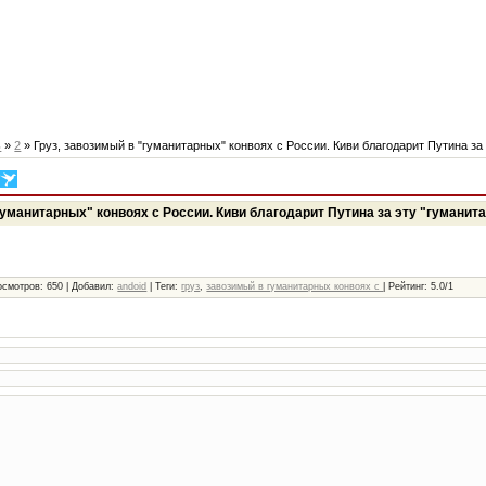
ь
»
2
» Груз, завозимый в "гуманитарных" конвоях с России. Киви благодарит Путина за 
гуманитарных" конвоях с России. Киви благодарит Путина за эту "гуманита
осмотров
: 650 |
Добавил
:
andoid
|
Теги
:
груз
,
завозимый в гуманитарных конвоях с
|
Рейтинг
:
5.0
/
1