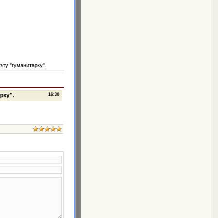
эту "гуманитарку".
рку".
16:30