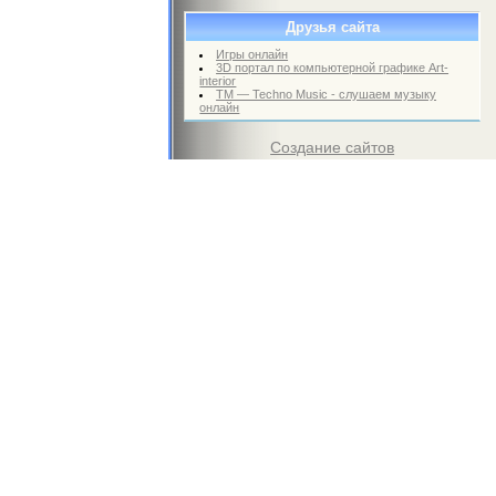
Друзья сайта
Игры онлайн
3D портал по компьютерной графике Art-
interior
TM — Techno Music - слушаем музыку
онлайн
Создание сайтов