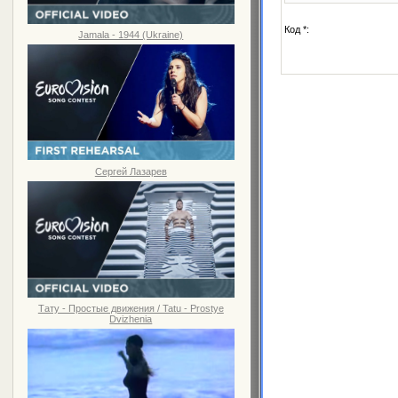
Код *:
Jamala - 1944 (Ukraine)
Сергей Лазарев
Тату - Простые движения / Tatu - Prostye
Dvizhenia