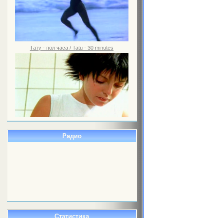
Тату - пол часа / Tatu - 30 minutes
Радио
Статистика