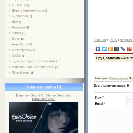
Он и Она
[6]
Дети и беременность
[2]
Кулинария
[3]
Дом
[1]
Реклама
[1]
Спорт
[5]
Кино
[16]
Главная
»
2015
»
Феврал
Авто Мото
[3]
Катастрофы
[2]
Хобби
[1]
Груз, завозимый в "
Туризм, отдых, путешествия
[1]
Непознанное, историческое
[3]
Живой мир
[1]
Категория
:
Война в мире
|
Пр
Всего комментариев
:
0
Новинки клипы HD
Dami Im - Sound Of Silence (Australia)
Имя *:
Eurovision 2016
Email *: