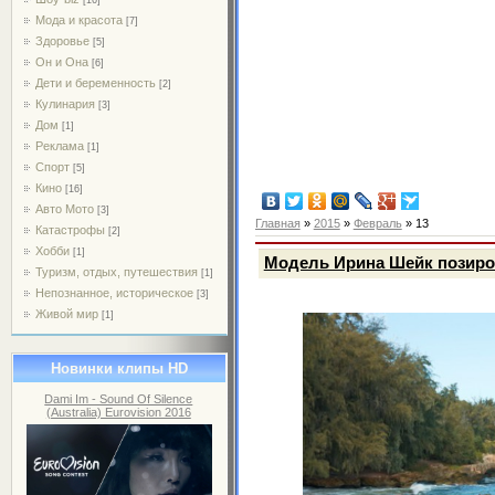
Мода и красота
[7]
Здоровье
[5]
Он и Она
[6]
Дети и беременность
[2]
Кулинария
[3]
Дом
[1]
Реклама
[1]
Спорт
[5]
Кино
[16]
Авто Мото
[3]
Главная
»
2015
»
Февраль
»
13
Катастрофы
[2]
Хобби
[1]
Модель Ирина Шейк позирова
Туризм, отдых, путешествия
[1]
Непознанное, историческое
[3]
Живой мир
[1]
Новинки клипы HD
Dami Im - Sound Of Silence
(Australia) Eurovision 2016