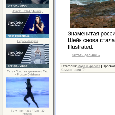
Jamala - 1944 (Ukraine)
Знаменитая росс
Шейк снова стала
Сергей Лазарев
Illustrated.
...
Читать дальше »
Категория:
Мода и красота
|
Просмот
Комментарии (0)
Тату - Простые движения / Tatu
- Prostye Dvizhenia
Тату - пол часа / Tatu - 30
minutes