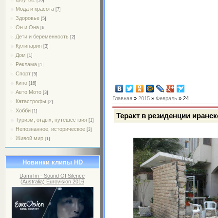
Мода и красота
[7]
Здоровье
[5]
Он и Она
[6]
Дети и беременность
[2]
Кулинария
[3]
Дом
[1]
Реклама
[1]
Спорт
[5]
Кино
[16]
Авто Мото
[3]
Главная
»
2015
»
Февраль
»
24
Катастрофы
[2]
Хобби
[1]
Теракт в резиденции иранск
Туризм, отдых, путешествия
[1]
Непознанное, историческое
[3]
Живой мир
[1]
Новинки клипы HD
Dami Im - Sound Of Silence
(Australia) Eurovision 2016