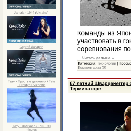
Jamala - 1944 (Ukraine)
Команды из Япо
участвовать в го
Сергей Лазарев
соревнования по
...
Читать дальше »
Категория:
Технологии
|
Просмо
Комментарии (0)
Тату - Простые движения / Tatu
67-летний Шварценеггер 
- Prostye Dvizhenia
Терминаторе
Тату - пол часа / Tatu - 30
minutes