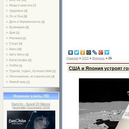
Мода и красота
[7]
Здоровье
[5]
Он и Она
[6]
Дети и беременность
[2]
Кулинария
[3]
Дом
[1]
Реклама
[1]
Спорт
[5]
Кино
[16]
Авто Мото
[3]
Главная
»
2015
»
Февраль
»
26
Катастрофы
[2]
Хобби
[1]
США и Япония устроят го
Туризм, отдых, путешествия
[1]
Непознанное, историческое
[3]
Живой мир
[1]
Новинки клипы HD
Dami Im - Sound Of Silence
(Australia) Eurovision 2016