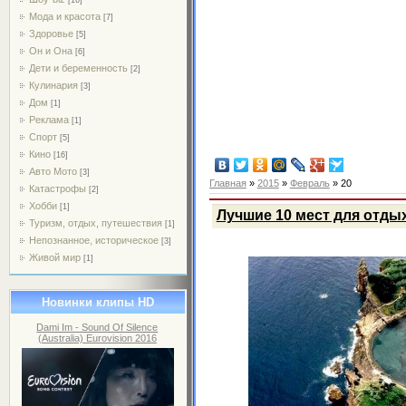
Мода и красота
[7]
Здоровье
[5]
Он и Она
[6]
Дети и беременность
[2]
Кулинария
[3]
Дом
[1]
Реклама
[1]
Спорт
[5]
Кино
[16]
Авто Мото
[3]
Главная
»
2015
»
Февраль
»
20
Катастрофы
[2]
Хобби
[1]
Лучшие 10 мест для отды
Туризм, отдых, путешествия
[1]
Непознанное, историческое
[3]
Живой мир
[1]
Новинки клипы HD
Dami Im - Sound Of Silence
(Australia) Eurovision 2016