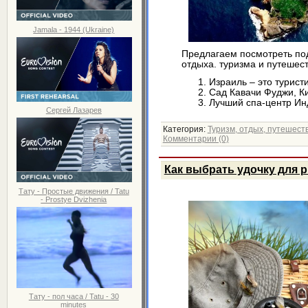
Jamala - 1944 (Ukraine)
Предлагаем посмотреть по
отдыха. туризма и путешест
Израиль – это турист
Сад Кавачи Фуджи, К
Лучший спа-центр И
Сергей Лазарев
Категория:
Туризм, отдых, путешест
Комментарии (0)
Как выбрать удочку для 
Тату - Простые движения / Tatu
- Prostye Dvizhenia
Тату - пол часа / Tatu - 30
minutes