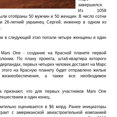
завершился.
Из 1058
ыли отобраны 50 мужчин и 50 женщин. В число сотни
и 26-летний украинец Сергей, инженер в одном из
.
сии в следующий этап попали четыре женщины и один
 Mars One - создание на Красной планете первой
олонии. По плану проекта, штаб-квартира которого
идерландах, первых четырех человек доставят на Марс
о этого на Красную планету будет отправлено жилые
 жизнеобеспечения, а также все необходимое
а признают, что для первых участников Mars One
утешествием в один конец.
рительно оценивается в $6 млрд. Ранее инициаторы
тракт с американской авиастроительной компанией