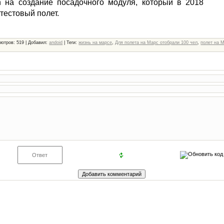
n на создание посадочного модуля, который в 2018
 тестовый полет.
мотров
: 519 |
Добавил
:
andoid
|
Теги
:
жизнь на марсе
,
Для полета на Марс отобрали 100 чел
,
полет на 