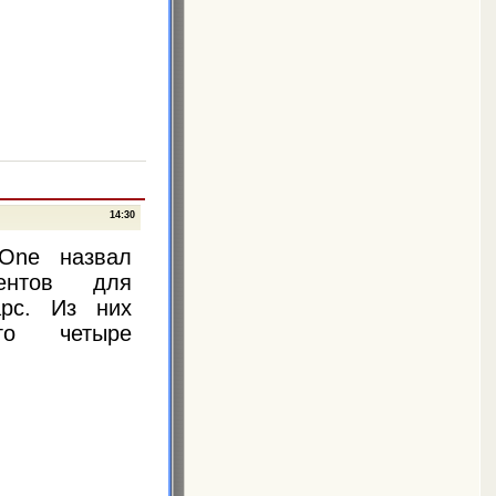
14:30
One назвал
ентов для
рс. Из них
го четыре