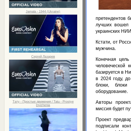
Jamala - 1944 (Ukraine)
претендентов б
лучших вошел 
украинских НИИ
Кстати, от Рос
мужчина.
Сергей Лазарев
Конечная цель
человеческой к
базируется в Н
в 2024 году, д
блоки, блоки
оборудование.
Тату - Простые движения / Tatu - Prostye
Авторы проект
Dvizhenia
миссия будет п
Проект предва
подписали кон