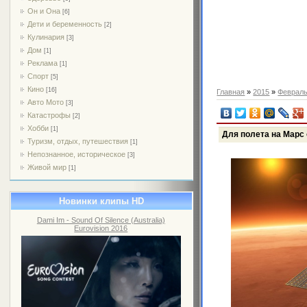
Он и Она
[6]
Дети и беременность
[2]
Кулинария
[3]
Дом
[1]
Реклама
[1]
Спорт
[5]
Кино
[16]
Главная
»
2015
»
Феврал
Авто Мото
[3]
Катастрофы
[2]
Хобби
[1]
Для полета на Марс
Туризм, отдых, путешествия
[1]
Непознанное, историческое
[3]
Живой мир
[1]
Новинки клипы HD
Dami Im - Sound Of Silence (Australia)
Eurovision 2016