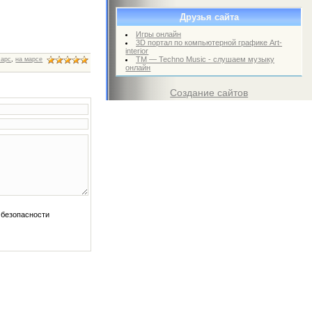
Друзья сайта
Игры онлайн
3D портал по компьютерной графике Art-
interior
TM — Techno Music - слушаем музыку
Марс
,
на марсе
онлайн
Создание сайтов