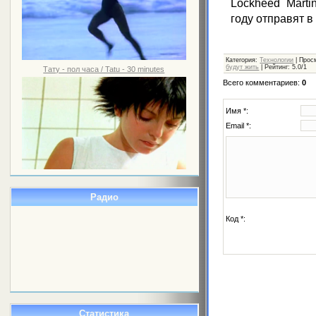
Lockheed Marti
году отправят в
Категория
:
Технологии
|
Прос
будут жить
|
Рейтинг
:
5.0
/
1
Тату - пол часа / Tatu - 30 minutes
Всего комментариев
:
0
Имя *:
Email *:
Радио
Код *:
Статистика