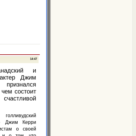
14:47
анадский и
 актер Джим
изнался
 чем состоит
счастливой
лливудский
ер Джим Керри
листам
о своей
 и о том, что