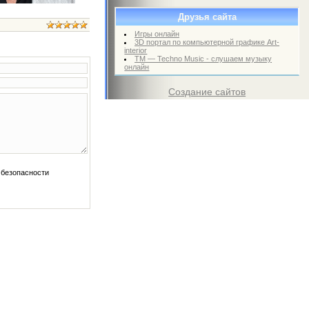
Друзья сайта
Игры онлайн
3D портал по компьютерной графике Art-
interior
TM — Techno Music - слушаем музыку
онлайн
Создание сайтов