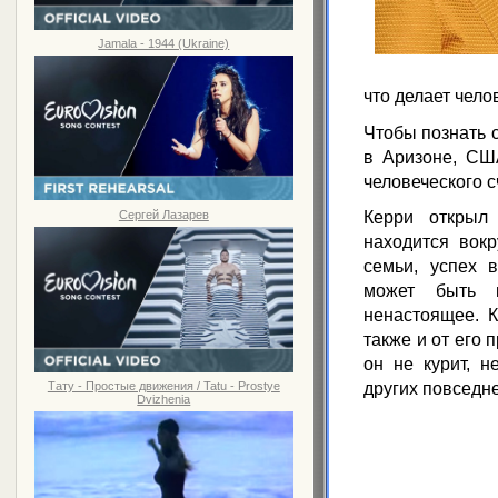
Jamala - 1944 (Ukraine)
что делает чело
Чтобы познать 
в Аризоне, США
человеческого сч
Сергей Лазарев
Керри открыл 
находится вокр
семьи, успех 
может быть 
ненастоящее. К
также и от его 
он не курит, н
Тату - Простые движения / Tatu - Prostye
других повседн
Dvizhenia