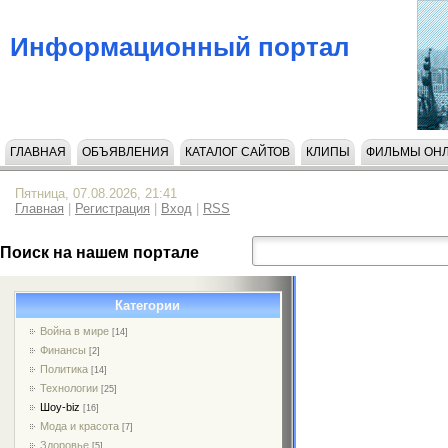
Информационный портал
ГЛАВНАЯ
ОБЪЯВЛЕНИЯ
КАТАЛОГ САЙТОВ
КЛИПЫ
ФИЛЬМЫ ОН
Пятница, 07.08.2026, 21:41
Главная
|
Регистрация
|
Вход
|
RSS
Поиск на нашем портале
Категории
Война в мире
[14]
Финансы
[2]
Политика
[14]
Технологии
[25]
Шоу-biz
[16]
Мода и красота
[7]
Здоровье
[5]