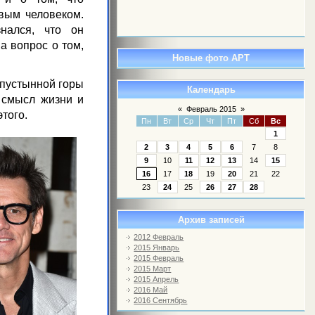
ивым человеком.
нался, что он
на вопрос о том,
Новые фото АРТ
 пустынной горы
Календарь
м смысл жизни и
«
Февраль 2015
»
этого.
Пн
Вт
Ср
Чт
Пт
Сб
Вс
1
2
3
4
5
6
7
8
9
10
11
12
13
14
15
16
17
18
19
20
21
22
23
24
25
26
27
28
Архив записей
2012 Февраль
2015 Январь
2015 Февраль
2015 Март
2015 Апрель
2016 Май
2016 Сентябрь