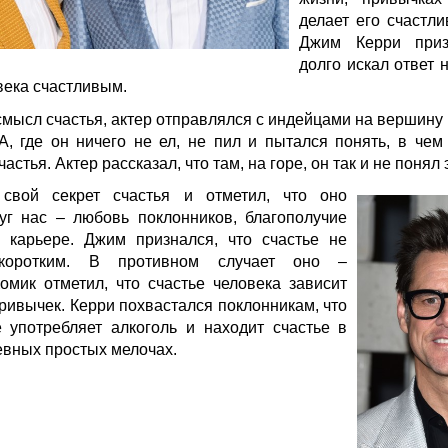
делает его счастл
Джим Керри приз
долго искал ответ 
века счастливым.
смысл счастья, актер отправлялся с индейцами на вершину
, где он ничего не ел, не пил и пытался понять, в че
астья. Актер рассказал, что там, на горе, он так и не понял 
свой секрет счастья и отметил, что оно
уг нас – любовь поклонников, благополучие
в карьере. Джим признался, что счастье не
коротким. В противном случает оно –
омик отметил, что счастье человека зависит
привычек. Керри похвастался поклонникам, что
е употребляет алкоголь и находит счастье в
евных простых мелочах.