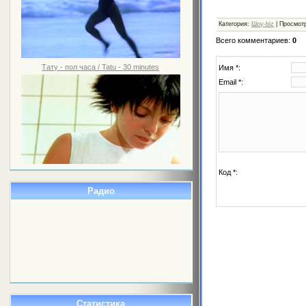
Категория
:
Шоу-biz
|
Просмот
Всего комментариев
:
0
Тату - пол часа / Tatu - 30 minutes
Имя *:
Email *:
Код *:
Радио
Статистика