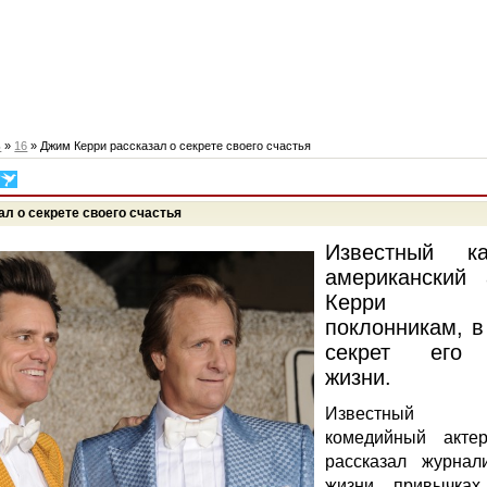
ь
»
16
» Джим Керри рассказал о секрете своего счастья
л о секрете своего счастья
Известный к
американский
Керри пр
поклонникам, в
секрет его 
жизни.
Известный го
комедийный акт
рассказал журна
жизни, привычках