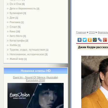
Он и Она
[6]
Дети и беременность
[2]
Кулинария
[3]
Дом
[1]
Реклама
[1]
Спорт
[5]
Кино
[16]
Главная
»
2015
»
Феврал
Авто Мото
[3]
Катастрофы
[2]
Хобби
[1]
Джим Керри рассказа
Туризм, отдых, путешествия
[1]
Непознанное, историческое
[3]
Живой мир
[1]
Новинки клипы HD
Dami Im - Sound Of Silence (Australia)
Eurovision 2016