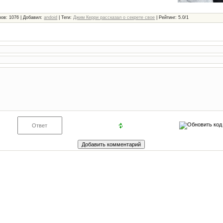
ров
: 1076 |
Добавил
:
andoid
|
Теги
:
Джим Керри рассказал о секрете свое
|
Рейтинг
:
5.0
/
1