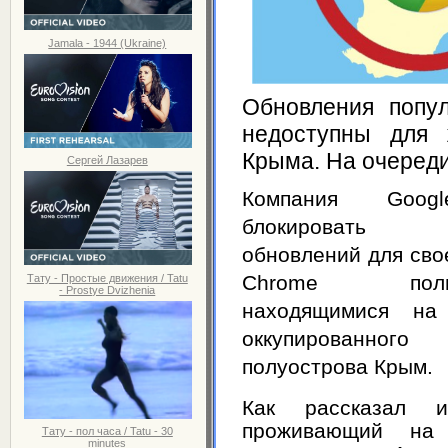
Jamala - 1944 (Ukraine)
Обновления попу
недоступны для 
Крыма. На очереди
Сергей Лазарев
Компания Goog
блокировать 
обновлений для сво
Chrome пользо
Тату - Простые движения / Tatu
- Prostye Dvizhenia
находящимися на 
оккупированног
полуострова Крым.
Как рассказал 
проживающий на 
Тату - пол часа / Tatu - 30
minutes