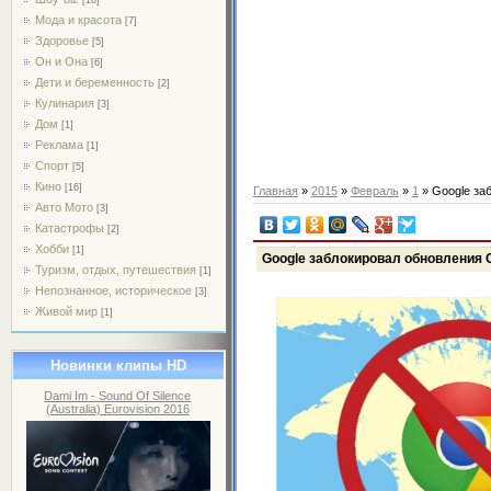
Мода и красота
[7]
Здоровье
[5]
Он и Она
[6]
Дети и беременность
[2]
Кулинария
[3]
Дом
[1]
Реклама
[1]
Спорт
[5]
Кино
[16]
Главная
»
2015
»
Февраль
»
1
» Google за
Авто Мото
[3]
Катастрофы
[2]
Хобби
[1]
Google заблокировал обновления
Туризм, отдых, путешествия
[1]
Непознанное, историческое
[3]
Живой мир
[1]
Новинки клипы HD
Dami Im - Sound Of Silence
(Australia) Eurovision 2016