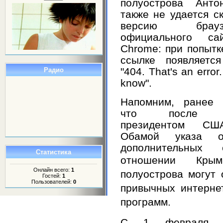
полуострова Анто
также не удается с
версию бра
официального са
Chrome: при попытк
ссылке появляетс
"404. That's an error.
Радио
know".
Напомним, ранее 
что после по
президентом СШ
Обамой указа о
дополнительных
Статистика
отношении Кр
Онлайн всего:
1
полуострова могут 
Гостей:
1
Пользователей:
0
привычных интерне
программ
.
С 1 февраля ог