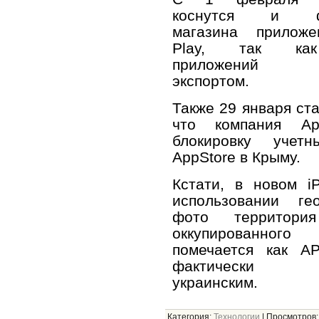
коснутся и фу
магазина приложе
Play, так как
приложений с
экспортом.
Также 29 января ста
что компания Ap
блокировку учетн
AppStore в Крыму.
Кстати, в новом i
использовании ге
фото территори
оккупированн
помечается как АР
фактически п
украинским.
Категория
:
Технологии
|
Просмотров